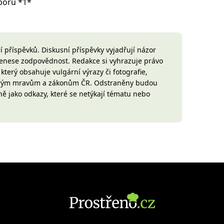
rboru *1*
 příspěvků. Diskusní příspěvky vyjadřují názor
 nenese zodpovědnost. Redakce si vyhrazuje právo
terý obsahuje vulgární výrazy či fotografie,
brým mravům a zákonům ČR. Odstraněny budou
ně jako odkazy, které se netýkají tématu nebo