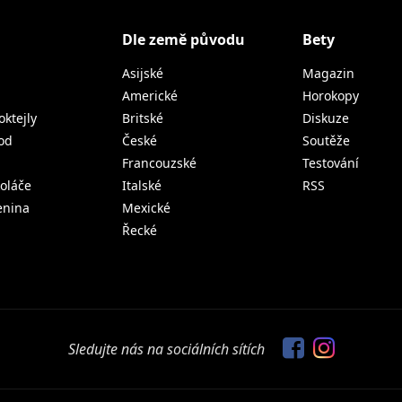
Dle země původu
Bety
Asijské
Magazin
Americké
Horokopy
oktejly
Britské
Diskuze
od
České
Soutěže
Francouzské
Testování
koláče
Italské
RSS
lenina
Mexické
Řecké
Sledujte nás na sociálních sítích