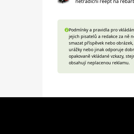
netradiční reept na reba
Podmínky a pravidla pro vkládání
jejich pisatelů a redakce za ně
smazat příspěvek nebo obrázek, k
urážky nebo jinak odporuje do
opakovaně vkládané vzkazy, stej
obsahují neplacenou reklamu.