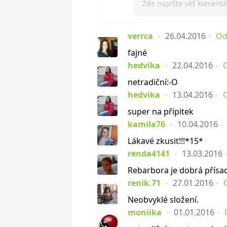
verrca
26.04.2016
Od
fajné
hedvika
22.04.2016
netradiční:-O
hedvika
13.04.2016
super na přípitek
kamila76
10.04.2016
Lákavé zkusit!!!*15*
renda4141
13.03.2016
Rebarbora je dobrá přísada
renik.71
27.01.2016
Neobvyklé složení.
moniika
01.01.2016