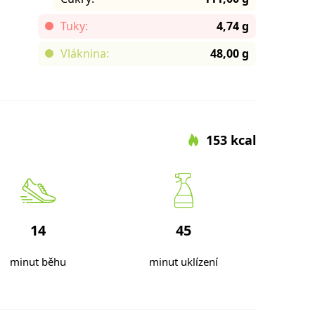
Tuky:
4,74 g
Vláknina:
48,00 g
153 kcal
14
45
minut běhu
minut uklízení