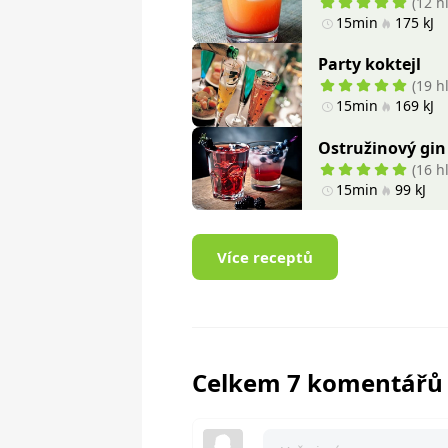
(12 h
15min
175 kJ
Party koktejl
(19 h
15min
169 kJ
Ostružinový gin
(16 h
15min
99 kJ
Více receptů
Celkem 7 komentářů