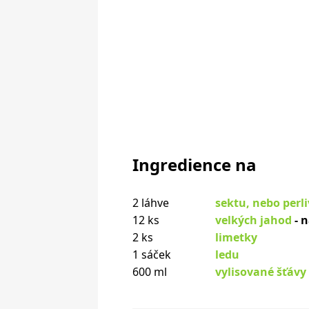
Ingredience na
2 láhve
sektu, nebo perl
12 ks
velkých jahod
- 
2 ks
limetky
1 sáček
ledu
600 ml
vylisované šťávy