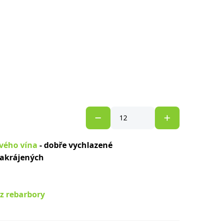
ivého vína
- dobře vychlazené
nakrájených
 z rebarbory