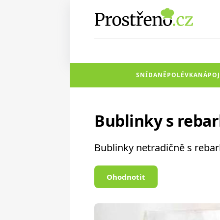
SNÍDANĚ
POLÉVKA
NÁPOJ
Bublinky s reba
Bublinky netradičně s reba
Ohodnotit