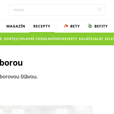
MAGAZÍN
RECEPTY
BETY
BEFITY
E, KOKTEJLY
HLAVNÍ CHOD
LAHŮDKY
DEZERTY, KOLÁČE
SALÁT, ZEL
rborou
rborovou šťávou.