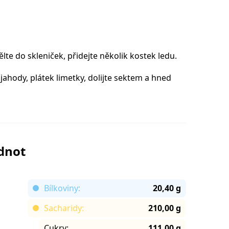
te do skleniček, přidejte několik kostek ledu.
jahody, plátek limetky, dolijte sektem a hned
odnot
Bílkoviny:
20,40 g
Sacharidy:
210,00 g
Cukry:
111,00 g