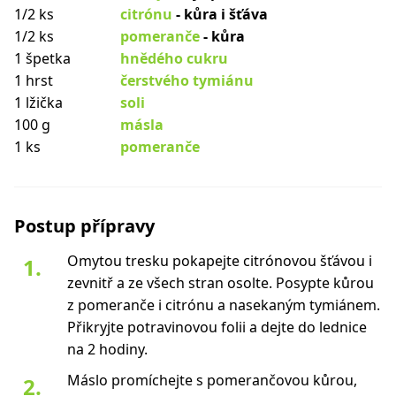
1/2 ks
citrónu
- kůra i šťáva
1/2 ks
pomeranče
- kůra
1 špetka
hnědého cukru
1 hrst
čerstvého tymiánu
1 lžička
soli
100 g
másla
1 ks
pomeranče
Postup přípravy
Omytou tresku pokapejte citrónovou šťávou i
zevnitř a ze všech stran osolte. Posypte kůrou
z pomeranče i citrónu a nasekaným tymiánem.
Přikryjte potravinovou folii a dejte do lednice
na 2 hodiny.
Máslo promíchejte s pomerančovou kůrou,