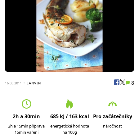
8
16.03.2011
LANVIN
2h a 30min
685 kJ / 163 kcal
Pro začátečníky
2h a 15min příprava
energetická hodnota
náročnost
15min vaření
na 100g