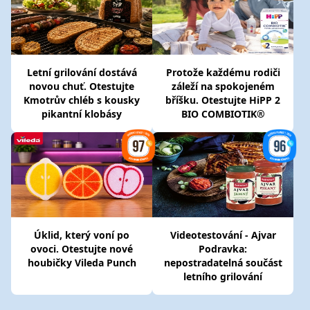
Letní grilování dostává
Protože každému rodiči
novou chuť. Otestujte
záleží na spokojeném
Kmotrův chléb s kousky
bříšku. Otestujte HiPP 2
pikantní klobásy
BIO COMBIOTIK®
Úklid, který voní po
Videotestování - Ajvar
ovoci. Otestujte nové
Podravka:
houbičky Vileda Punch
nepostradatelná součást
letního grilování