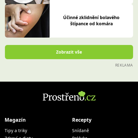
Účinné zklidnění bolavého
štípance od komára
Zobrazit vše
REKLAMA
Magazín
Recepty
Tipy a triky
Snídaně