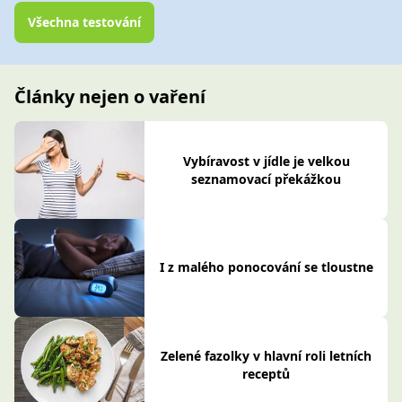
Všechna testování
Články nejen o vaření
Vybíravost v jídle je velkou
seznamovací překážkou
I z malého ponocování se tloustne
Zelené fazolky v hlavní roli letních
receptů