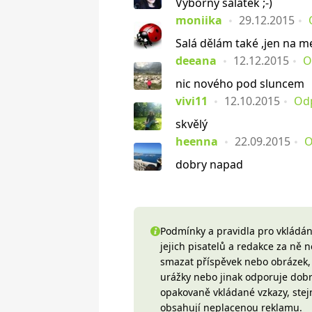
Výborný salátek ;-)
moniika
29.12.2015
Salá dělám také ,jen na me
deeana
12.12.2015
O
nic nového pod sluncem
vivi11
12.10.2015
Od
skvělý
heenna
22.09.2015
O
dobry napad
Podmínky a pravidla pro vkládání
jejich pisatelů a redakce za ně
smazat příspěvek nebo obrázek, k
urážky nebo jinak odporuje do
opakovaně vkládané vzkazy, stej
obsahují neplacenou reklamu.