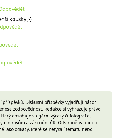
Odpovědět
nší kousky ;-)
dpovědět
povědět
dpovědět
 příspěvků. Diskusní příspěvky vyjadřují názor
 nenese zodpovědnost. Redakce si vyhrazuje právo
terý obsahuje vulgární výrazy či fotografie,
brým mravům a zákonům ČR. Odstraněny budou
ně jako odkazy, které se netýkají tématu nebo