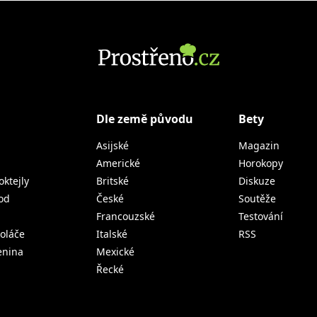
Dle země původu
Bety
Asijské
Magazin
Americké
Horokopy
oktejly
Britské
Diskuze
od
České
Soutěže
Francouzské
Testování
koláče
Italské
RSS
lenina
Mexické
Řecké