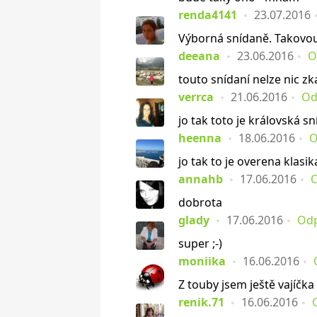
renda4141
23.07.2016
Výborná snídaně. Takovou
deeana
23.06.2016
O
touto snídaní nelze nic zka
verrca
21.06.2016
Od
jo tak toto je královská sn
heenna
18.06.2016
O
jo tak to je overena klasik
annahb
17.06.2016
dobrota
glady
17.06.2016
Od
super ;-)
moniika
16.06.2016
Z touby jsem ještě vajíčka
renik.71
16.06.2016