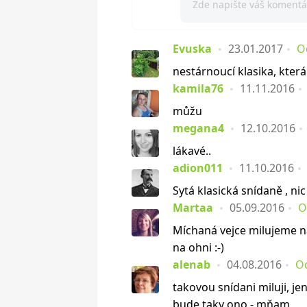
Evuska
23.01.2017
O
nestárnoucí klasika, která
kamila76
11.11.2016
můžu
megana4
12.10.2016
lákavé..
adion011
11.10.2016
Sytá klasická snídaně , ni
Martaa
05.09.2016
O
Míchaná vejce milujeme na
na ohni :-)
alenab
04.08.2016
O
takovou snídani miluji, je
bude taky ono - mňam