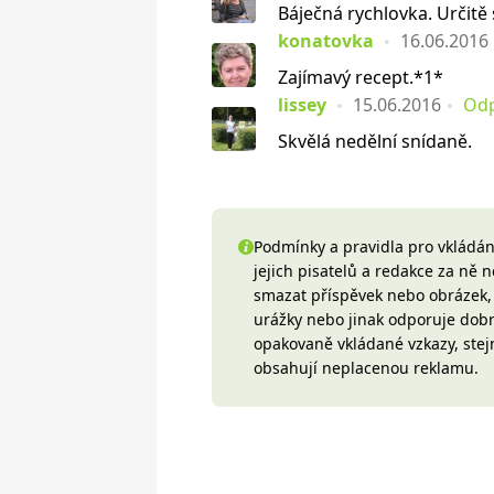
Báječná rychlovka. Určitě 
konatovka
16.06.2016
Zajímavý recept.*1*
lissey
15.06.2016
Od
Skvělá nedělní snídaně.
Podmínky a pravidla pro vkládání
jejich pisatelů a redakce za ně
smazat příspěvek nebo obrázek, k
urážky nebo jinak odporuje do
opakovaně vkládané vzkazy, stej
obsahují neplacenou reklamu.