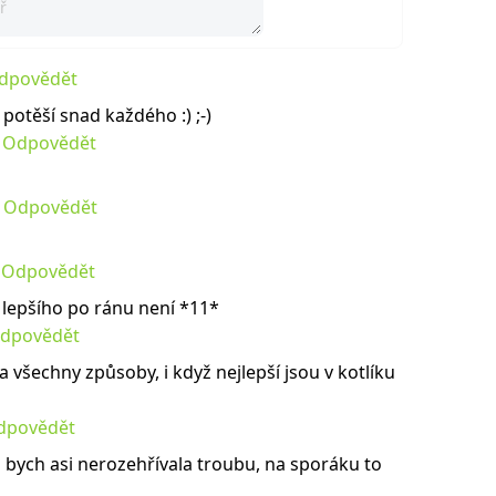
dpovědět
 potěší snad každého :) ;-)
Odpovědět
Odpovědět
Odpovědět
c lepšího po ránu není *11*
dpovědět
 všechny způsoby, i když nejlepší jsou v kotlíku
dpovědět
n bych asi nerozehřívala troubu, na sporáku to