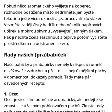
Pokud něco aromatického vylijete na koberec,
rozhodně postižené místo nedrhněte, jen byste
tekutinu ještě více roznesli a „
zapracovali
“ do vláken.
Vezměte raději čistý hadřík nebo několik papírových
utěrek a mokrou skvrnu „
vysávejte
“ jemným tlakem.
Pak ji nechte zcela zaschnout a teprve potom vyčistěte
prostředkem na odstranění skvrn.
Rady našich (pra)babiček
Naše babičky a prababičky neměly k dispozici umělé
osvěžovače vzduchu, a přesto si s nejrůznějšími pachy
v domácnosti dokázaly poradit. Tady máte pár
osvědčených receptů:
1. Ocet
Ocet je sice sám poměrně aromatický, ale nedejte se
zmást – je úžasným pohlcovačem pachů. Zkuste tedy
nalít ocet do pekáče či mísy a nechte jej v místnosti 24