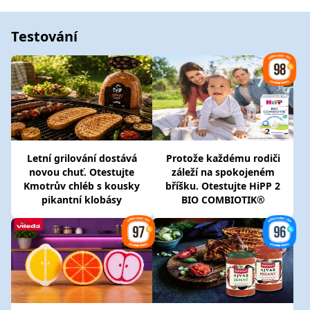
Testování
Letní grilování dostává
Protože každému rodiči
novou chuť. Otestujte
záleží na spokojeném
Kmotrův chléb s kousky
bříšku. Otestujte HiPP 2
pikantní klobásy
BIO COMBIOTIK®