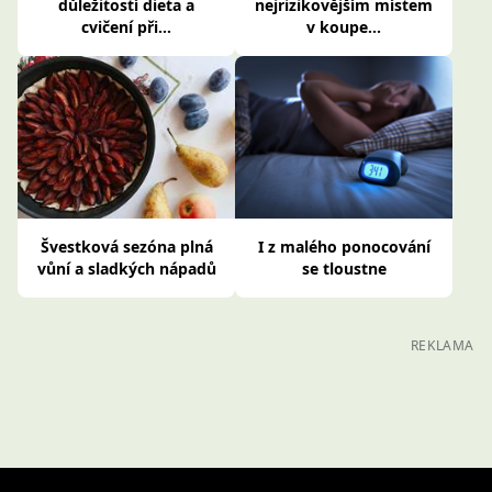
důležitostí dieta a
nejrizikovějším místem
cvičení při...
v koupe...
Švestková sezóna plná
I z malého ponocování
vůní a sladkých nápadů
se tloustne
REKLAMA