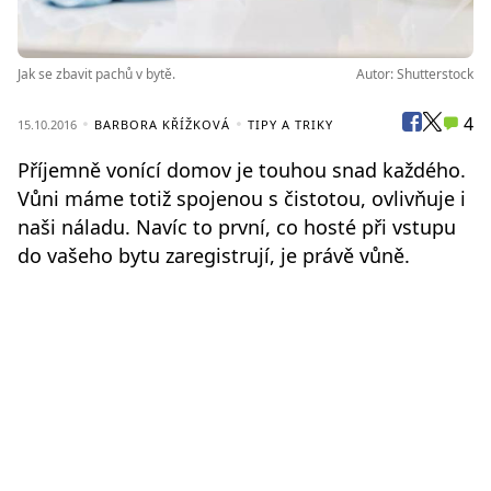
Jak se zbavit pachů v bytě.
Autor: Shutterstock
4
15.10.2016
BARBORA KŘÍŽKOVÁ
TIPY A TRIKY
Příjemně vonící domov je touhou snad každého.
Vůni máme totiž spojenou s čistotou, ovlivňuje i
naši náladu. Navíc to první, co hosté při vstupu
do vašeho bytu zaregistrují, je právě vůně.