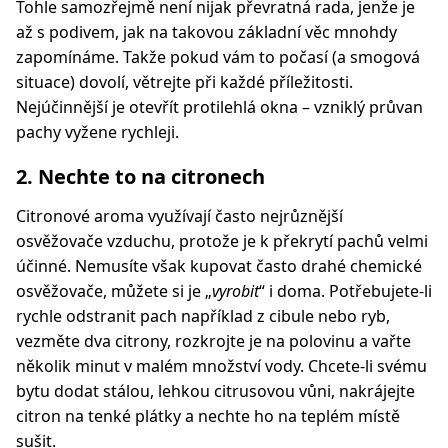
Tohle samozřejmě není nijak převratná rada, jenže je
až s podivem, jak na takovou základní věc mnohdy
zapomínáme. Takže pokud vám to počasí (a smogová
situace) dovolí, větrejte při každé příležitosti.
Nejúčinnější je otevřít protilehlá okna – vzniklý průvan
pachy vyžene rychleji.
2. Nechte to na citronech
Citronové aroma využívají často nejrůznější
osvěžovače vzduchu, protože je k překrytí pachů velmi
účinné. Nemusíte však kupovat často drahé chemické
osvěžovače, můžete si je „
vyrobit
“ i doma. Potřebujete-li
rychle odstranit pach například z cibule nebo ryb,
vezměte dva citrony, rozkrojte je na polovinu a vařte
několik minut v malém množství vody. Chcete-li svému
bytu dodat stálou, lehkou citrusovou vůni, nakrájejte
citron na tenké plátky a nechte ho na teplém místě
sušit.