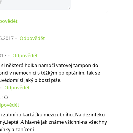
povědět
6.2017
Odpovědět
017
Odpovědět
ž si některá holka namočí vatovej tampón do
nčí v nemocnici s těžkým poleptáním, tak se
vědomí si jaký blbosti píše.
Odpovědět
.:-O
povědět
ci zubního kartáčku,mezizubního..Na dezinfekci
ný..leptá..A hlavně jak známe všichni-na všechny
pínky a zanícení