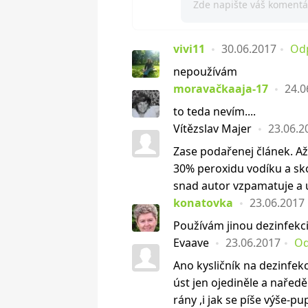
vivi11
30.06.2017
Od
nepoužívám
moravačkaaja-17
24.0
to teda nevím....
Vítězslav Majer
23.06.2
Zase podařenej článek. A
30% peroxidu vodíku a sko
snad autor vzpamatuje a u
konatovka
23.06.2017
Používám jinou dezinfekci
Evaave
23.06.2017
Od
Ano kysličník na dezinfek
úst jen ojediněle a naředě
rány ,i jak se píše výše-pu