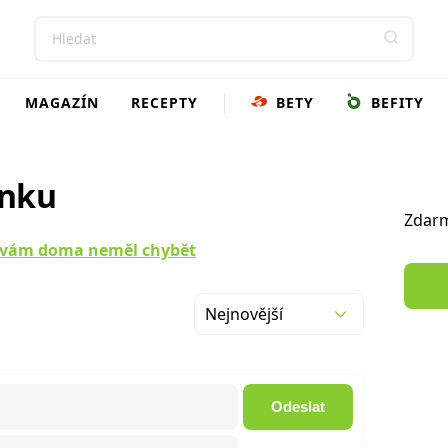
MAGAZÍN
RECEPTY
BETY
BEFITY
ánku
Zdarm
y vám doma neměl chybět
Nejnovější
Odeslat