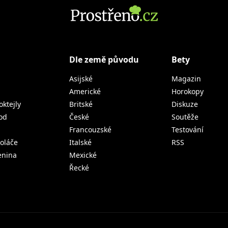
Dle země původu
Bety
Asijské
Magazin
Americké
Horokopy
oktejly
Britské
Diskuze
od
České
Soutěže
Francouzské
Testování
koláče
Italské
RSS
lenina
Mexické
Řecké