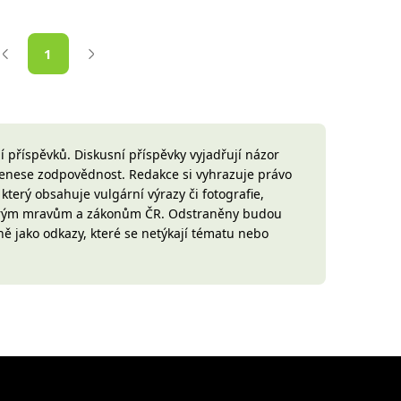
1
 příspěvků. Diskusní příspěvky vyjadřují názor
 nenese zodpovědnost. Redakce si vyhrazuje právo
terý obsahuje vulgární výrazy či fotografie,
brým mravům a zákonům ČR. Odstraněny budou
ně jako odkazy, které se netýkají tématu nebo