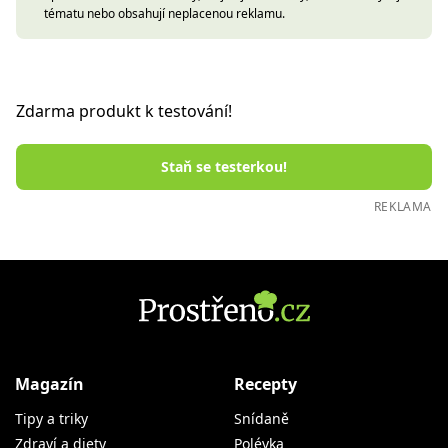
tématu nebo obsahují neplacenou reklamu.
Zdarma produkt k testování!
Staň se testerkou!
REKLAMA
Magazín
Recepty
Tipy a triky
Snídaně
Zdraví a diety
Polévka