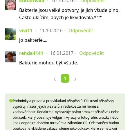
konatovka
10.10.2016
Odpovědět
Bakterie jsou velké potvory, je jich všude plno.
Často uklízím, abych je likvidovala.*1*
vivi11
11.10.2016
Odpovědět
jo bakterie....
renda4141
16.01.2017
Odpovědět
Bakterie mohou být všude.
1
Podmínky a pravidla pro vkládání příspěvků. Diskusní příspěvky
vyjadřují názor jejich pisatelů a redakce za ně nenese
zodpovědnost. Redakce si vyhrazuje právo smazat příspěvek nebo
obrázek, který obsahuje vulgární výrazy či fotografie, urážky nebo
jinak odporuje dobrým mravům a zákonům ČR. Odstraněny budou
opakovaně vkládané vzkazy, stejně jako odkazy, které se netýkají