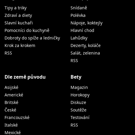
Tipy a triky
Snídaně
Zdraví a diety
Polévka
Slavní kuchaři
Nápoje, koktejly
Pomocníci do kuchyně
Hlavní chod
Dobroty do spíže a ledničky
Lahůdky
Krok za krokem
Dezerty, koláče
RSS
Salát, zelenina
RSS
Dle země původu
Bety
Asijské
Magazin
Americké
Horokopy
Britské
Diskuze
České
Soutěže
Francouzské
Testování
Italské
RSS
Mexické