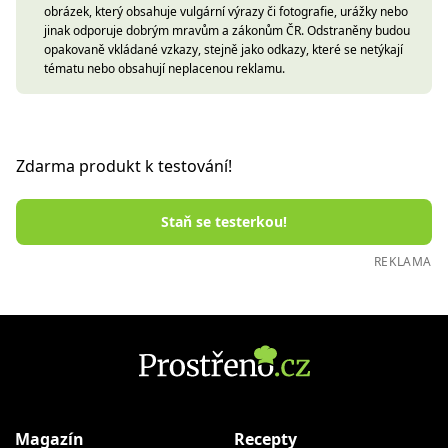
obrázek, který obsahuje vulgární výrazy či fotografie, urážky nebo
jinak odporuje dobrým mravům a zákonům ČR. Odstraněny budou
opakovaně vkládané vzkazy, stejně jako odkazy, které se netýkají
tématu nebo obsahují neplacenou reklamu.
Zdarma produkt k testování!
Staň se testerkou!
REKLAMA
Magazín
Recepty