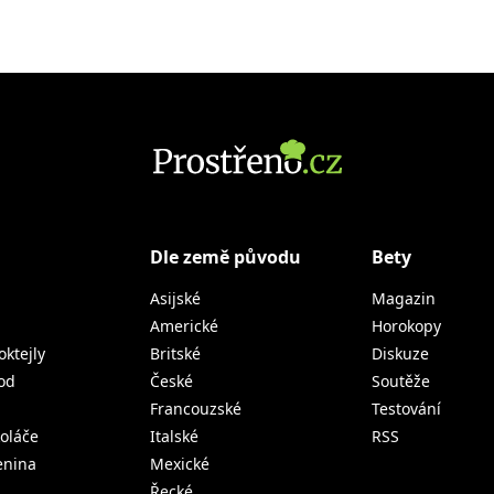
Dle země původu
Bety
Asijské
Magazin
Americké
Horokopy
oktejly
Britské
Diskuze
od
České
Soutěže
Francouzské
Testování
koláče
Italské
RSS
lenina
Mexické
Řecké