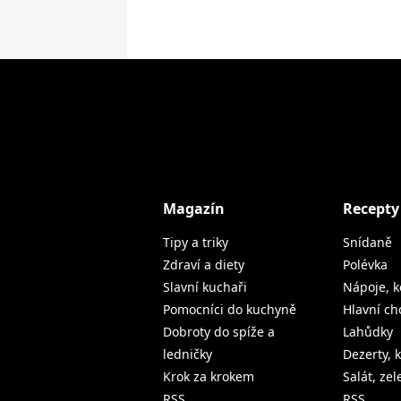
Magazín
Recepty
Tipy a triky
Snídaně
Zdraví a diety
Polévka
Slavní kuchaři
Nápoje, k
Pomocníci do kuchyně
Hlavní ch
Dobroty do spíže a
Lahůdky
ledničky
Dezerty, 
Krok za krokem
Salát, ze
RSS
RSS