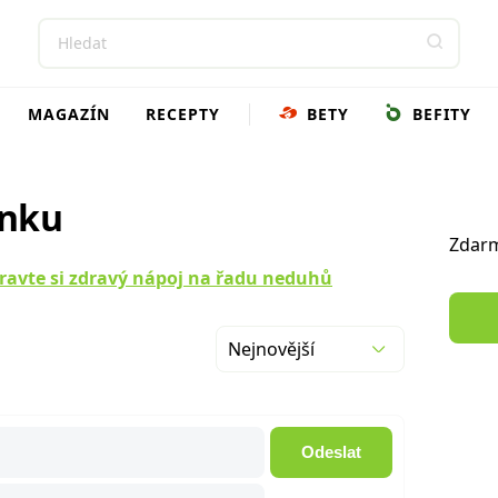
MAGAZÍN
RECEPTY
BETY
BEFITY
ánku
Zdarm
pravte si zdravý nápoj na řadu neduhů
Nejnovější
Odeslat