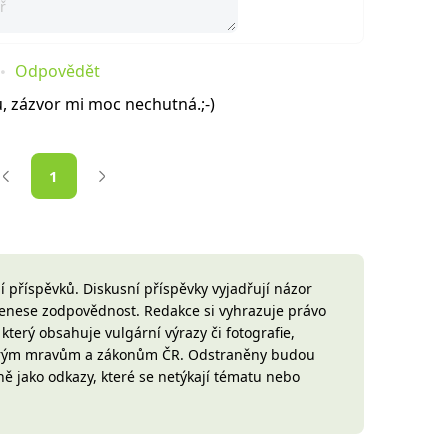
Odpovědět
 zázvor mi moc nechutná.;-)
1
 příspěvků. Diskusní příspěvky vyjadřují názor
 nenese zodpovědnost. Redakce si vyhrazuje právo
terý obsahuje vulgární výrazy či fotografie,
brým mravům a zákonům ČR. Odstraněny budou
ně jako odkazy, které se netýkají tématu nebo