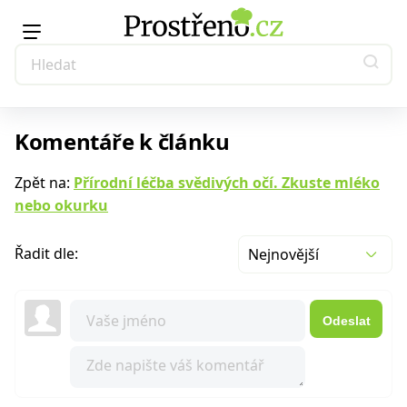
Komentáře k článku
Zpět na:
Přírodní léčba svědivých očí. Zkuste mléko
nebo okurku
Řadit dle:
Nejnovější
Odeslat