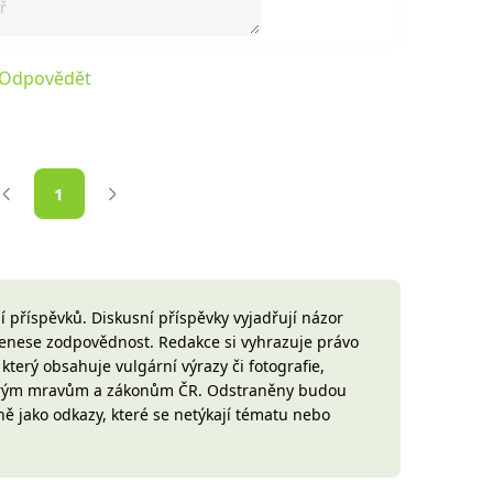
Odpovědět
1
 příspěvků. Diskusní příspěvky vyjadřují názor
 nenese zodpovědnost. Redakce si vyhrazuje právo
terý obsahuje vulgární výrazy či fotografie,
brým mravům a zákonům ČR. Odstraněny budou
ně jako odkazy, které se netýkají tématu nebo