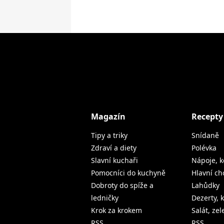
Magazín
Recepty
Tipy a triky
Snídaně
Zdraví a diety
Polévka
Slavní kuchaři
Nápoje, k
Pomocníci do kuchyně
Hlavní ch
Dobroty do spíže a
Lahůdky
ledničky
Dezerty, 
Krok za krokem
Salát, ze
RSS
RSS