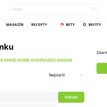
MAGAZÍN
RECEPTY
BETY
BEFITY
ánku
Zdarm
ě neměl chybět multifunkční kostival
Nejstarší
Odeslat