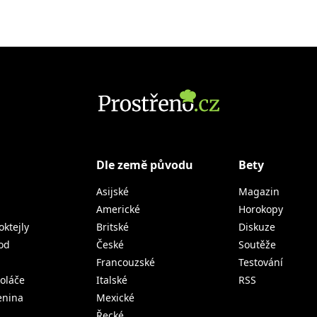
Dle země původu
Bety
Asijské
Magazin
Americké
Horokopy
oktejly
Britské
Diskuze
od
České
Soutěže
Francouzské
Testování
koláče
Italské
RSS
lenina
Mexické
Řecké