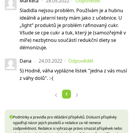
Markéta
28.05.2022
Odpovědět
Sladidla nejsou problém. Používám je a hubnu
ideálně a jaterní testy mám jako z učebnice. U
„light“ produktů je problém rafinovaný cukr.
Všude se cpe cukr a tuk, který je (samozřejmě v
míře) nezbytnou součástí redukční diety se
démonizuje.
Dana
24.03.2022
Odpovědět
5) Hodně, váha vyplázne lístek "jedna z vás musí
z váhy dolů". :-(
1
Podmínky a pravidla pro vkládání příspěvků. Diskusní příspěvky
vyjadřují názor jejich pisatelů a redakce za ně nenese
zodpovědnost. Redakce si vyhrazuje právo smazat příspěvek nebo