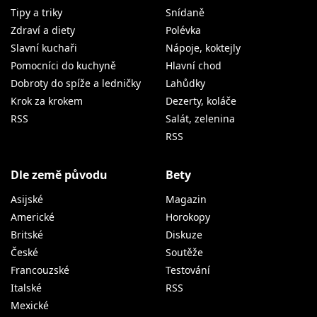
Tipy a triky
Snídaně
Zdraví a diety
Polévka
Slavní kuchaři
Nápoje, koktejly
Pomocníci do kuchyně
Hlavní chod
Dobroty do spíže a ledničky
Lahůdky
Krok za krokem
Dezerty, koláče
RSS
Salát, zelenina
RSS
Dle země původu
Bety
Asijské
Magazin
Americké
Horokopy
Britské
Diskuze
České
Soutěže
Francouzské
Testování
Italské
RSS
Mexické