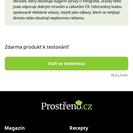
obrázek, který obsahuje vulgární výrazy či fotografie, urážky nebo
jinak odporuje dobrým mravům a zákonům ČR. Odstraněny budou
opakovaně vkládané vzkazy, stejně jako odkazy, které se netýkají
tématu nebo obsahují neplacenou reklamu.
Zdarma produkt k testování!
Staň se testerkou!
REKLAMA
Magazín
Recepty