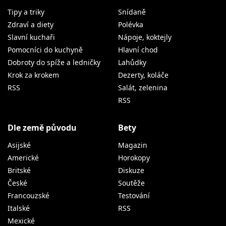
Tipy a triky
Snídaně
Zdraví a diety
Polévka
Slavní kuchaři
Nápoje, koktejly
Pomocníci do kuchyně
Hlavní chod
Dobroty do spíže a ledničky
Lahůdky
Krok za krokem
Dezerty, koláče
RSS
Salát, zelenina
RSS
Dle země původu
Bety
Asijské
Magazin
Americké
Horokopy
Britské
Diskuze
České
Soutěže
Francouzské
Testování
Italské
RSS
Mexické