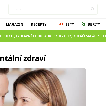
MAGAZÍN
RECEPTY
BETY
BEFITY
E, KOKTEJLY
HLAVNÍ CHOD
LAHŮDKY
DEZERTY, KOLÁČE
SALÁT, ZEL
ntální zdraví