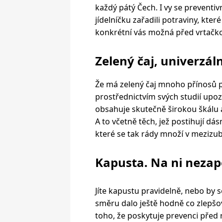
každý pátý Čech. I vy se preventi
jídelníčku zařadili potraviny, kte
konkrétní vás možná před vrtačko
Zelený čaj, univerzáln
Že má zelený čaj mnoho přínosů p
prostřednictvím svých studií upoz
obsahuje skutečně širokou škálu
A to včetně těch, jež postihují dá
které se tak rády množí v mezizu
Kapusta. Na ni neza
Jíte kapustu pravidelně, nebo by 
směru dalo ještě hodně co zlepš
toho, že poskytuje prevenci před