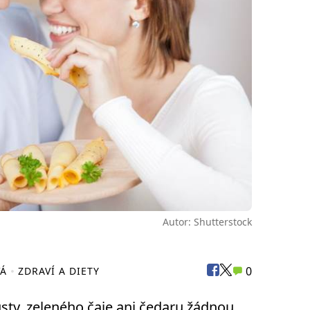
Autor: Shutterstock
0
VÁ
ZDRAVÍ A DIETY
ty, zeleného čaje ani čedaru žádnou