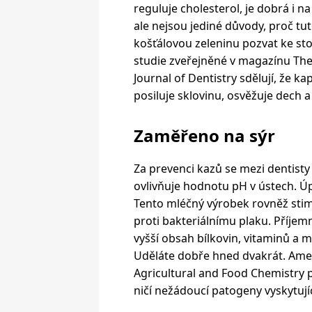
reguluje cholesterol, je dobrá i na
ale nejsou jediné důvody, proč tu
košťálovou zeleninu pozvat ke sto
studie zveřejněné v magazínu Th
Journal of Dentistry sdělují, že ka
posiluje sklovinu, osvěžuje dech a
Zaměřeno na sýr
Za prevenci kazů se mezi dentisty
ovlivňuje hodnotu pH v ústech. Úpl
Tento mléčný výrobek rovněž stimul
proti bakteriálnímu plaku. Příje
vyšší obsah bílkovin, vitaminů a m
Uděláte dobře hned dvakrát. Amer
Agricultural and Food Chemistry pr
ničí nežádoucí patogeny vyskytujíc