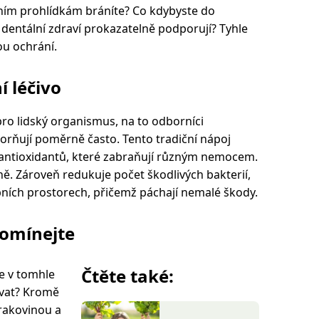
vním prohlídkám bráníte? Co kdybyste do
ré dentální zdraví prokazatelně podporují? Tyhle
u ochrání.
í léčivo
ro lidský organismus, na to odborníci
orňují poměrně často. Tento tradiční nápoj
 antioxidantů, které zabraňují různým nemocem.
sně. Zároveň redukuje počet škodlivých bakterií,
bních prostorech, přičemž páchají nemalé škody.
pomínejte
Čtěte také:
se v tomhle
ovat? Kromě
 rakovinou a