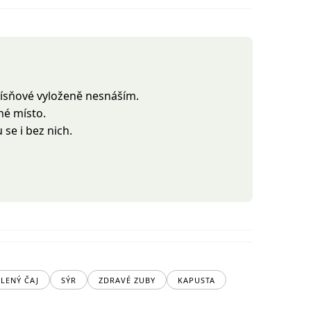
plísňové vyloženě nesnáším.
né místo.
 se i bez nich.
ELENÝ ČAJ
SÝR
ZDRAVÉ ZUBY
KAPUSTA