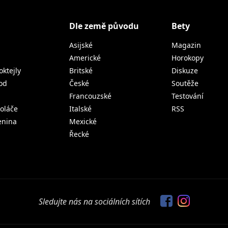
Dle země původu
Bety
Asijské
Magazin
Americké
Horokopy
oktejly
Britské
Diskuze
od
České
Soutěže
Francouzské
Testování
koláče
Italské
RSS
lenina
Mexické
Řecké
Sledujte nás na sociálních sítích