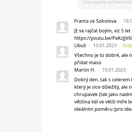
Franta ze Sokolova
18.
Jž se rajčat bojím, viz 5 le
https://youtu.be/PeKzJjV
Libuš
10.01.2023
Odp
Všechno je to dobré, ale n
přidat maso
Martin H.
10.01.2023
Dobrý den, tak s celerem 
který je sice důležitý, al
chrupavek (tak jako nadmě
většina lidí ve větší míře 
ideálním poměru (pro ideál