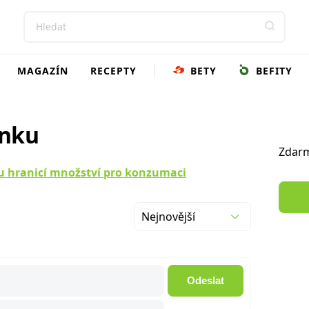
MAGAZÍN
RECEPTY
BETY
BEFITY
ánku
Zdarm
u hranicí množství pro konzumaci
Nejnovější
Odeslat