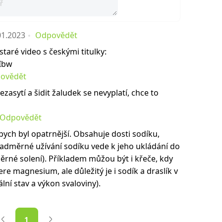
01.2023
Odpovědět
t staré video s českými titulky:
6Ibw
ovědět
ezasytí a šidit žaludek se nevyplatí, chce to
Odpovědět
bych byl opatrnější. Obsahuje dosti sodíku,
e nadměrné užívání sodíku vede k jeho ukládání do
rné solení). Příkladem můžou být i křeče, kdy
bere magnesium, ale důležitý je i sodík a draslík v
ní stav a výkon svaloviny).
1