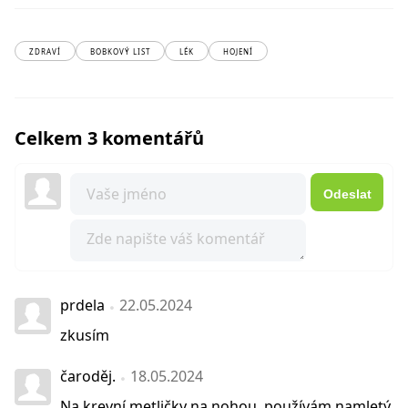
ZDRAVÍ
BOBKOVÝ LIST
LÉK
HOJENÍ
Celkem 3 komentářů
Odeslat
prdela
22.05.2024
zkusím
čaroděj.
18.05.2024
Na krevní metličky na nohou ,používám namletý