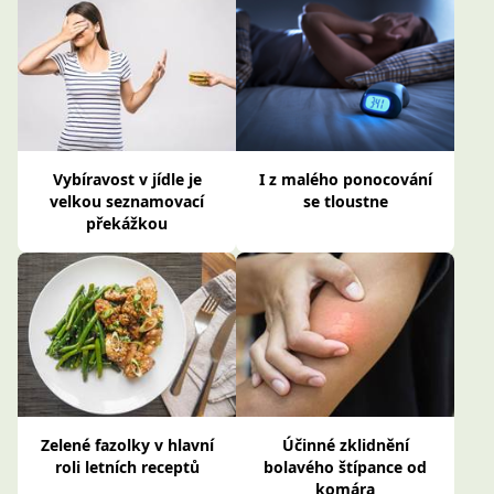
Vybíravost v jídle je
I z malého ponocování
velkou seznamovací
se tloustne
překážkou
Zelené fazolky v hlavní
Účinné zklidnění
roli letních receptů
bolavého štípance od
komára