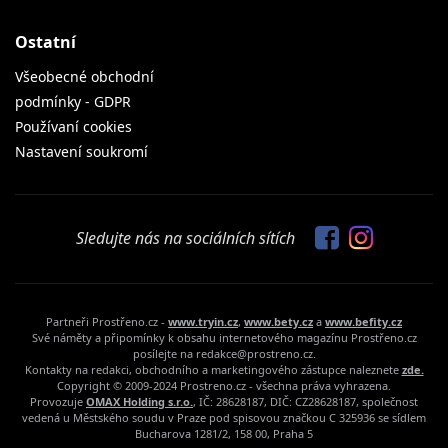
Ostatní
Všeobecné obchodní
podmínky - GDPR
Používaní cookies
Nastavení soukromí
Sledujte nás na sociálních sítích
Partneři Prostřeno.cz -
www.tryin.cz
,
www.bety.cz
a
www.befity.cz
Své náměty a připomínky k obsahu internetového magazínu Prostřeno.cz
posílejte na redakce@prostreno.cz.
Kontakty na redakci, obchodního a marketingového zástupce naleznete
zde.
Copyright © 2009-2024 Prostreno.cz - všechna práva vyhrazena.
Provozuje
OMAX Holding s.r.o.
, IČ: 28628187, DIČ: CZ28628187, společnost
vedená u Městského soudu v Praze pod spisovou značkou C 325936 se sídlem
Bucharova 1281/2, 158 00, Praha 5