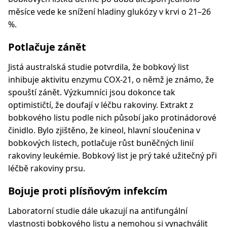
měsíce vede ke snížení hladiny glukózy v krvi o 21–26
%.
Potlačuje zánět
Jistá australská studie potvrdila, že bobkový list
inhibuje aktivitu enzymu COX-21, o němž je známo, že
spouští zánět. Výzkumníci jsou dokonce tak
optimističtí, že doufají v léčbu rakoviny. Extrakt z
bobkového listu podle nich působí jako protinádorové
činidlo. Bylo zjištěno, že kineol, hlavní sloučenina v
bobkových listech, potlačuje růst buněčných linií
rakoviny leukémie. Bobkový list je prý také užitečný při
léčbě rakoviny prsu.
Bojuje proti plísňovým infekcím
Laboratorní studie dále ukazují na antifungální
vlastnosti bobkového listu a nemohou si vynachválit