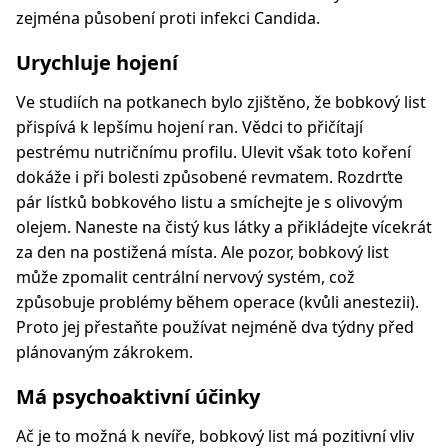
zejména působení proti infekci Candida.
Urychluje hojení
Ve studiích na potkanech bylo zjištěno, že bobkový list
přispívá k lepšímu hojení ran. Vědci to přičítají
pestrému nutričnímu profilu. Ulevit však toto koření
dokáže i při bolesti způsobené revmatem. Rozdrťte
pár lístků bobkového listu a smíchejte je s olivovým
olejem. Naneste na čistý kus látky a přikládejte vícekrát
za den na postižená místa. Ale pozor, bobkový list
může zpomalit centrální nervový systém, což
způsobuje problémy během operace (kvůli anestezii).
Proto jej přestaňte používat nejméně dva týdny před
plánovaným zákrokem.
Má psychoaktivní účinky
Ač je to možná k nevíře, bobkový list má pozitivní vliv