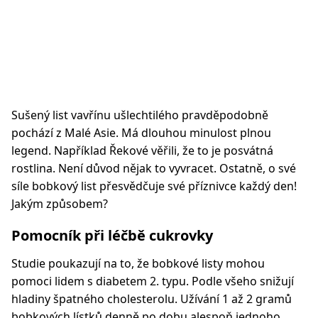
Sušený list vavřínu ušlechtilého pravděpodobně
pochází z Malé Asie. Má dlouhou minulost plnou
legend. Například Řekové věřili, že to je posvátná
rostlina. Není důvod nějak to vyvracet. Ostatně, o své
síle bobkový list přesvědčuje své příznivce každý den!
Jakým způsobem?
Pomocník při léčbě cukrovky
Studie poukazují na to, že bobkové listy mohou
pomoci lidem s diabetem 2. typu. Podle všeho snižují
hladiny špatného cholesterolu. Užívání 1 až 2 gramů
bobkových lístků denně po dobu alespoň jednoho