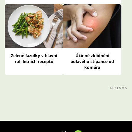
Zelené fazolky v hlavní
Účinné zklidnění
roli letních receptů
bolavého štípance od
komára
REKLAMA