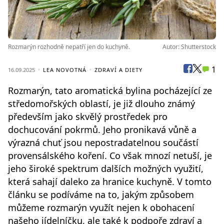
Rozmarýn rozhodně nepatří jen do kuchyně.
Autor: Shutterstock
1
16.09.2025
LEA NOVOTNÁ
ZDRAVÍ A DIETY
Rozmarýn, tato aromatická bylina pocházející ze
středomořských oblastí, je již dlouho známý
především jako skvělý prostředek pro
dochucování pokrmů. Jeho pronikavá vůně a
výrazná chuť jsou nepostradatelnou součástí
provensálského koření. Co však mnozí netuší, je
jeho široké spektrum dalších možných využití,
která sahají daleko za hranice kuchyně. V tomto
článku se podíváme na to, jakým způsobem
můžeme rozmarýn využít nejen k obohacení
našeho jídelníčku, ale také k podpoře zdraví a