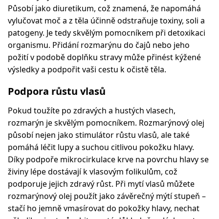
Působí jako diuretikum, což znamená, že napomáhá
vylučovat moč a z těla účinně odstraňuje toxiny, soli a
patogeny. Je tedy skvělým pomocníkem při detoxikaci
organismu. Přidání rozmarýnu do čajů nebo jeho
požití v podobě doplňku stravy může přinést kýžené
výsledky a podpořit vaši cestu k očistě těla.
Podpora růstu vlasů
Pokud toužíte po zdravých a hustých vlasech,
rozmarýn je skvělým pomocníkem. Rozmarýnový olej
působí nejen jako stimulátor růstu vlasů, ale také
pomáhá léčit lupy a suchou citlivou pokožku hlavy.
Díky podpoře mikrocirkulace krve na povrchu hlavy se
živiny lépe dostávají k vlasovým folikulům, což
podporuje jejich zdravý růst. Při mytí vlasů můžete
rozmarýnový olej použít jako závěrečný mýtí stupeň –
stačí ho jemně vmasírovat do pokožky hlavy, nechat