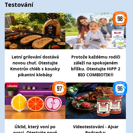
Testování
Letní grilování dostává
Protože každému rodiči
novou chuť. Otestujte
záleží na spokojeném
Kmotrův chléb s kousky
bříšku. Otestujte HiPP 2
pikantní klobásy
BIO COMBIOTIK®
Úklid, který voní po
Videotestování - Ajvar
ovoci. Otestujte nové
Podravka: