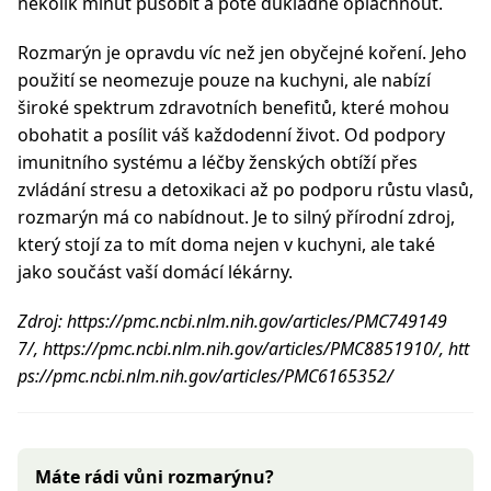
několik minut působit a poté důkladně opláchnout.
Rozmarýn je opravdu víc než jen obyčejné koření. Jeho
použití se neomezuje pouze na kuchyni, ale nabízí
široké spektrum zdravotních benefitů, které mohou
obohatit a posílit váš každodenní život. Od podpory
imunitního systému a léčby ženských obtíží přes
zvládání stresu a detoxikaci až po podporu růstu vlasů,
rozmarýn má co nabídnout. Je to silný přírodní zdroj,
který stojí za to mít doma nejen v kuchyni, ale také
jako součást vaší domácí lékárny.
Zdroj: https://pmc.ncbi.nlm.nih.gov/articles/PMC749149
7/, https://pmc.ncbi.nlm.nih.gov/articles/PMC8851910/, htt
ps://pmc.ncbi.nlm.nih.gov/articles/PMC6165352/
Máte rádi vůni rozmarýnu?