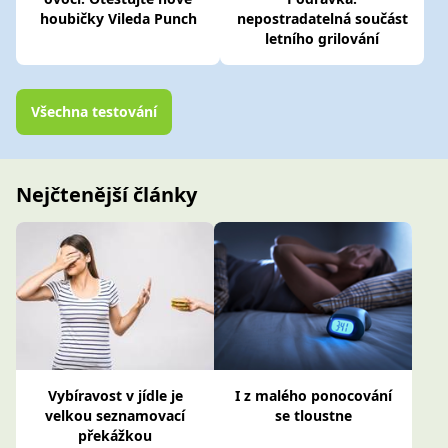
houbičky Vileda Punch
nepostradatelná součást
letního grilování
Všechna testování
Nejčtenější články
Vybíravost v jídle je
I z malého ponocování
velkou seznamovací
se tloustne
překážkou