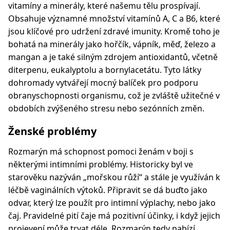
vitamíny a minerály, které našemu tělu prospívají.
Obsahuje významné množství vitamínů A, C a B6, které
jsou klíčové pro udržení zdravé imunity. Kromě toho je
bohatá na minerály jako hořčík, vápník, měď, železo a
mangan a je také silným zdrojem antioxidantů, včetně
diterpenu, eukalyptolu a bornylacetátu. Tyto látky
dohromady vytvářejí mocný balíček pro podporu
obranyschopnosti organismu, což je zvláště užitečné v
obdobích zvýšeného stresu nebo sezónních změn.
Ženské problémy
Rozmarýn má schopnost pomoci ženám v boji s
některými intimními problémy. Historicky byl ve
starověku nazýván „mořskou růží“ a stále je využíván k
léčbě vaginálních výtoků. Připravit se dá buďto jako
odvar, který lze použít pro intimní výplachy, nebo jako
čaj. Pravidelné pití čaje má pozitivní účinky, i když jejich
projevení může trvat déle. Rozmarýn tedy nabízí