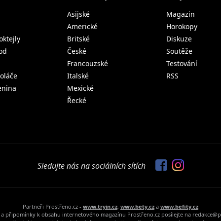
Asijské
Magazin
Americké
Horokopy
oktejly
Britské
Diskuze
od
České
Soutěže
Francouzské
Testování
koláče
Italské
RSS
lenina
Mexické
Řecké
Sledujte nás na sociálních sítích
Partneři Prostřeno.cz -
www.tryin.cz
,
www.bety.cz
a
www.befity.cz
a připomínky k obsahu internetového magazínu Prostřeno.cz posílejte na redakce@p