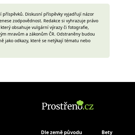
 příspěvků. Diskusní příspěvky vyjadřují názor
 nenese zodpovědnost. Redakce si vyhrazuje právo
terý obsahuje vulgární výrazy či fotografie,
brým mravům a zákonům ČR. Odstraněny budou
ně jako odkazy, které se netýkají tématu nebo
Dle země původu
Bety