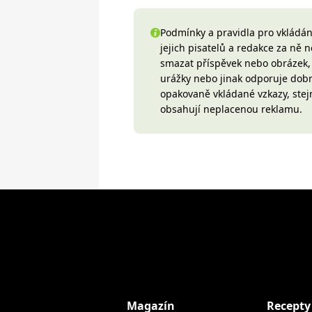
Podmínky a pravidla pro vkládání
jejich pisatelů a redakce za ně
smazat příspěvek nebo obrázek, k
urážky nebo jinak odporuje do
opakovaně vkládané vzkazy, stej
obsahují neplacenou reklamu.
Magazín
Recepty