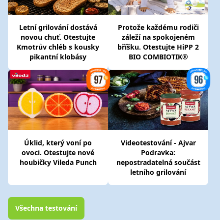
Letní grilování dostává
Protože každému rodiči
novou chuť. Otestujte
záleží na spokojeném
Kmotrův chléb s kousky
bříšku. Otestujte HiPP 2
pikantní klobásy
BIO COMBIOTIK®
Úklid, který voní po
Videotestování - Ajvar
ovoci. Otestujte nové
Podravka:
houbičky Vileda Punch
nepostradatelná součást
letního grilování
Všechna testování