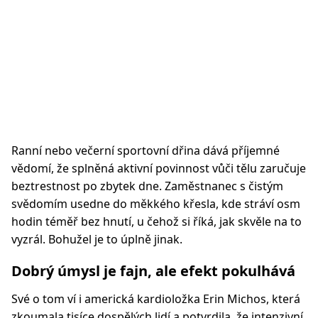
Ranní nebo večerní sportovní dřina dává příjemné
vědomí, že splněná aktivní povinnost vůči tělu zaručuje
beztrestnost po zbytek dne. Zaměstnanec s čistým
svědomím usedne do měkkého křesla, kde stráví osm
hodin téměř bez hnutí, u čehož si říká, jak skvěle na to
vyzrál. Bohužel je to úplně jinak.
Dobrý úmysl je fajn, ale efekt pokulhává
Své o tom ví i americká kardioložka Erin Michos, která
zkoumala tisíce dospělých lidí a potvrdila, že intenzivní