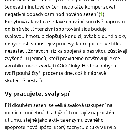
šedesátiminutové cvičení nedokáže kompenzovat
negativní dopady osmihodinového sezení (
1
).
Pohybová aktivita a sedavé chování jsou dvě naprosto
odlišné věci. Intenzivní sportování sice buduje
svalovou hmotu a zlepšuje kondici, avšak dlouhé bloky
nehybnosti spouštějí v procesy, které pocení ve fitku
nezastaví. Zdravotní rizika spojená s pasivitou zůstávají
zvýšená i u jedinců, kteří pravidelně navštěvují lekce
aerobiku nebo zvedají těžké činky. Hodina pohybu
tvoří pouhá čtyři procenta dne, což k nápravě
skutečně nestačí.
Vy pracujete, svaly spí
Při dlouhém sezení se velká svalová uskupení na
dolních končetinách a hýždích ocitají v naprostém
útlumu, stejně jako aktivita enzymu zvaného
lipoproteinová lipáza, který zachycuje tuky v krvi a