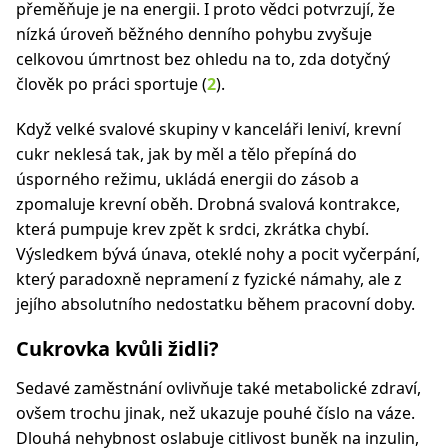
přeměňuje je na energii. I proto vědci potvrzují, že
nízká úroveň běžného denního pohybu zvyšuje
celkovou úmrtnost bez ohledu na to, zda dotyčný
člověk po práci sportuje (
2
).
Když velké svalové skupiny v kanceláři leniví, krevní
cukr neklesá tak, jak by měl a tělo přepíná do
úsporného režimu, ukládá energii do zásob a
zpomaluje krevní oběh. Drobná svalová kontrakce,
která pumpuje krev zpět k srdci, zkrátka chybí.
Výsledkem bývá únava, oteklé nohy a pocit vyčerpání,
který paradoxně nepramení z fyzické námahy, ale z
jejího absolutního nedostatku během pracovní doby.
Cukrovka kvůli židli?
Sedavé zaměstnání ovlivňuje také metabolické zdraví,
ovšem trochu jinak, než ukazuje pouhé číslo na váze.
Dlouhá nehybnost oslabuje citlivost buněk na inzulin,