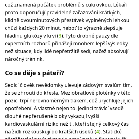
což znamená počátek problémů s cukrovkou. Lékaři
proto doporučují pravidelné zařazování krátkých,
klidně dvouminutových přestávek vyplněných lehkou
chůzí každých 20 minut, neboť to výrazně zlepšuje
hladinu glukózy v krvi (
3
). Tyto drobné pauzy dle
expertních rozborů přinášejí mnohem lepší výsledky
než situace, kdy lidé nepřetržitě sedí, načež absolvují
náročný trénink.
Co se děje s páteří?
Sedící člověk nevědomky ulevuje zádovým svalům tím,
že se zhroutí do křesla. Meziobratlové ploténky v této
pozici trpí nerovnoměrným tlakem, což urychluje jejich
opotřebení. A vlastně nejen to. Jedinci trávící vsedě
dlouhé nepřerušené bloky vykazují vyšší
kardiovaskulární riziko než ti, kteří stejný celkový čas
na židli rozkouskují do kratších úseků (
4
). Statické