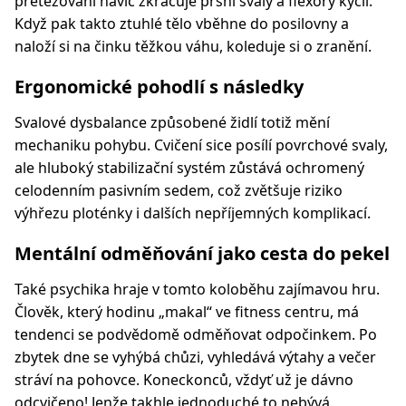
přetěžování navíc zkracuje prsní svaly a flexory kyčlí.
Když pak takto ztuhlé tělo vběhne do posilovny a
naloží si na činku těžkou váhu, koleduje si o zranění.
Ergonomické pohodlí s následky
Svalové dysbalance způsobené židlí totiž mění
mechaniku pohybu. Cvičení sice posílí povrchové svaly,
ale hluboký stabilizační systém zůstává ochromený
celodenním pasivním sedem, což zvětšuje riziko
výhřezu ploténky i dalších nepříjemných komplikací.
Mentální odměňování jako cesta do pekel
Také psychika hraje v tomto koloběhu zajímavou hru.
Člověk, který hodinu „makal“ ve fitness centru, má
tendenci se podvědomě odměňovat odpočinkem. Po
zbytek dne se vyhýbá chůzi, vyhledává výtahy a večer
stráví na pohovce. Koneckonců, vždyť už je dávno
odcvičeno! Jenže takhle jednoduché to nebývá.