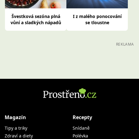
Švestková sezóna plná
I z malého ponocování
vůní a sladkých nápadů
se tloustne
REKLAMA
Magazín
Recepty
Tipy a triky
Snídaně
Zdraví a diety
Polévka