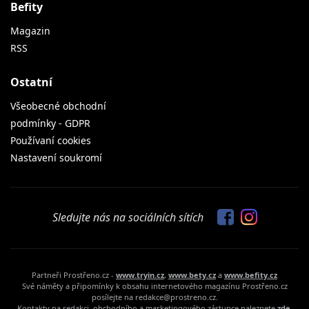
Befity
Magazin
RSS
Ostatní
Všeobecné obchodní
podmínky - GDPR
Používaní cookies
Nastavení soukromí
Sledujte nás na sociálních sítích
Partneři Prostřeno.cz -
www.tryin.cz
,
www.bety.cz
a
www.befity.cz
Své náměty a připomínky k obsahu internetového magazínu Prostřeno.cz
posílejte na redakce@prostreno.cz.
Kontakty na redakci, obchodního a marketingového zástupce naleznete
zde.