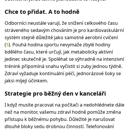
Chce to přidat. A to hodně
Odborníci neustále varují, že snížení celkového času
stráveného sedavým chováním je pro kardiovaskulární
systém stejně důležité jako samotné aerobní cvičení
(
5
). Pouhá hodina sportu nevymaže zbylé hodiny
bdělého času, které určují, jak metabolicky aktivní
jedinec skutečně je. Spoléhat se výhradně na intenzivní
trénink připomíná snahu vyčistit si zuby jednou týdně.
Zdraví vyžaduje kontinuální péči, jednorázové šoky se
jaksi míjejí účinkem.
Strategie pro běžný den v kanceláři
I když musíte pracovat na počítači a nedohlédnete dále
než na monitor, vašemu zdraví hodně pomůže změna
přístupu k běžnému pohybu. Důležité je narušovat
dlouhé bloky sedu drobnou činností. Telefonování