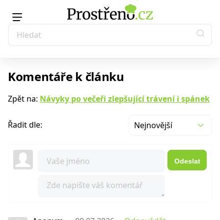
Komentáře k článku
Zpět na:
Návyky po večeři zlepšující trávení i spánek
Řadit dle:
Nejnovější
Odeslat