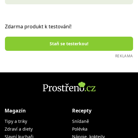
Zdarma produkt k testování!
Staň se testerkou!
REKLAMA
Magazín
Recepty
Tipy a triky
Snídaně
Zdraví a diety
Polévka
Slavní kuchaři
Nápoje, koktejly