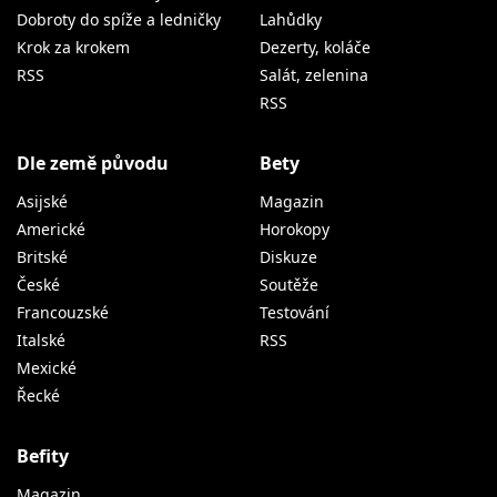
Dobroty do spíže a ledničky
Lahůdky
Krok za krokem
Dezerty, koláče
RSS
Salát, zelenina
RSS
Dle země původu
Bety
Asijské
Magazin
Americké
Horokopy
Britské
Diskuze
České
Soutěže
Francouzské
Testování
Italské
RSS
Mexické
Řecké
Befity
Magazin