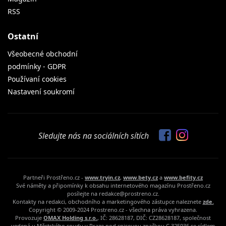
RSS
Ostatní
Všeobecné obchodní
podmínky - GDPR
Používaní cookies
Nastavení soukromí
Sledujte nás na sociálních sítích
Partneři Prostřeno.cz -
www.tryin.cz
,
www.bety.cz
a
www.befity.cz
Své náměty a připomínky k obsahu internetového magazínu Prostřeno.cz
posílejte na redakce@prostreno.cz.
Kontakty na redakci, obchodního a marketingového zástupce naleznete
zde.
Copyright © 2009-2024 Prostreno.cz - všechna práva vyhrazena.
Provozuje
OMAX Holding s.r.o.
, IČ: 28628187, DIČ: CZ28628187, společnost
vedená u Městského soudu v Praze pod spisovou značkou C 325936 se sídlem