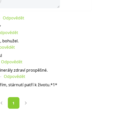
Odpovědět
*
dpovědět
, bohužel.
povědět
sl
Odpovědět
minerály zdraví prospěšné.
Odpovědět
ím, stárnutí patří k životu.*1*
1