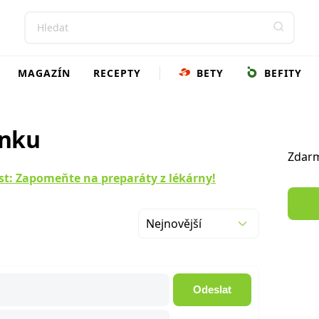
MAGAZÍN
RECEPTY
BETY
BEFITY
ánku
Zdarm
st: Zapomeňte na preparáty z lékárny!
Nejnovější
Odeslat