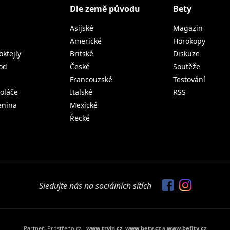
Dle země původu
Bety
Asijské
Magazin
Americké
Horokopy
oktejly
Britské
Diskuze
od
České
Soutěže
Francouzské
Testování
koláče
Italské
RSS
lenina
Mexické
Řecké
Sledujte nás na sociálních sítích
Partneři Prostřeno.cz -
www.tryin.cz
,
www.bety.cz
a
www.befity.cz