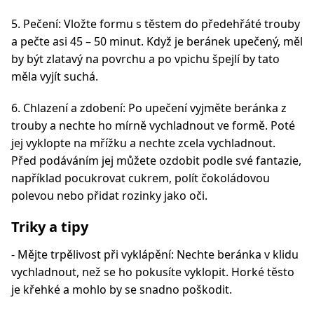
5. Pečení: Vložte formu s těstem do předehřáté trouby
a pečte asi 45 – 50 minut. Když je beránek upečený, měl
by být zlatavý na povrchu a po vpichu špejlí by tato
měla vyjít suchá.
6. Chlazení a zdobení: Po upečení vyjměte beránka z
trouby a nechte ho mírně vychladnout ve formě. Poté
jej vyklopte na mřížku a nechte zcela vychladnout.
Před podáváním jej můžete ozdobit podle své fantazie,
například pocukrovat cukrem, polít čokoládovou
polevou nebo přidat rozinky jako oči.
Triky a tipy
- Mějte trpělivost při vyklápění: Nechte beránka v klidu
vychladnout, než se ho pokusíte vyklopit. Horké těsto
je křehké a mohlo by se snadno poškodit.