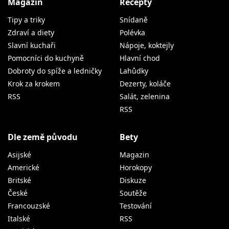
Magazín
Recepty
Tipy a triky
Snídaně
Zdraví a diety
Polévka
Slavní kuchaři
Nápoje, koktejly
Pomocníci do kuchyně
Hlavní chod
Dobroty do spíže a ledničky
Lahůdky
Krok za krokem
Dezerty, koláče
RSS
Salát, zelenina
RSS
Dle země původu
Bety
Asijské
Magazin
Americké
Horokopy
Britské
Diskuze
České
Soutěže
Francouzské
Testování
Italské
RSS