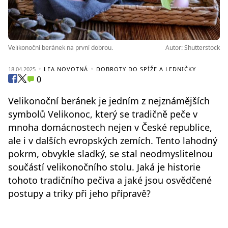
Velikonoční beránek na první dobrou.
Autor: Shutterstock
18.04.2025
LEA NOVOTNÁ
DOBROTY DO SPÍŽE A LEDNIČKY
0
Velikonoční beránek je jedním z nejznámějších
symbolů Velikonoc, který se tradičně peče v
mnoha domácnostech nejen v České republice,
ale i v dalších evropských zemích. Tento lahodný
pokrm, obvykle sladký, se stal neodmyslitelnou
součástí velikonočního stolu. Jaká je historie
tohoto tradičního pečiva a jaké jsou osvědčené
postupy a triky při jeho přípravě?