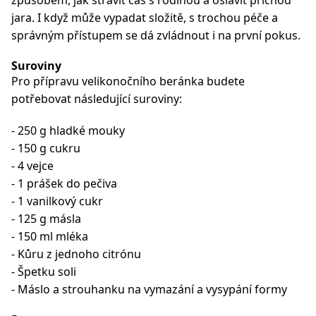
způsobem, jak strávit čas s rodinou a oslavit příchod
jara. I když může vypadat složitě, s trochou péče a
správným přístupem se dá zvládnout i na první pokus.
Suroviny
Pro přípravu velikonočního beránka budete
potřebovat následující suroviny:
- 250 g hladké mouky
- 150 g cukru
- 4 vejce
- 1 prášek do pečiva
- 1 vanilkový cukr
- 125 g másla
- 150 ml mléka
- Kůru z jednoho citrónu
- Špetku soli
- Máslo a strouhanku na vymazání a vysypání formy