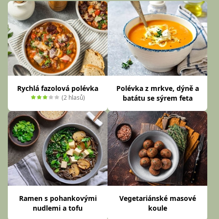
Rychlá fazolová polévka
Polévka z mrkve, dýně a
(2 hlasů)
batátu se sýrem feta
Ramen s pohankovými
Vegetariánské masové
nudlemi a tofu
koule