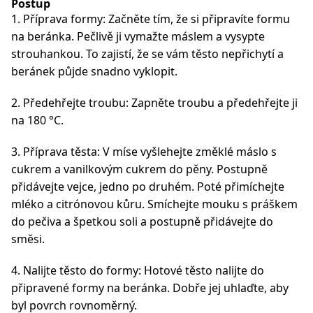
Postup
1. Příprava formy: Začněte tím, že si připravíte formu
na beránka. Pečlivě ji vymažte máslem a vysypte
strouhankou. To zajistí, že se vám těsto nepřichytí a
beránek půjde snadno vyklopit.
2. Předehřejte troubu: Zapněte troubu a předehřejte ji
na 180 °C.
3. Příprava těsta: V míse vyšlehejte změklé máslo s
cukrem a vanilkovým cukrem do pěny. Postupně
přidávejte vejce, jedno po druhém. Poté přimíchejte
mléko a citrónovou kůru. Smíchejte mouku s práškem
do pečiva a špetkou soli a postupně přidávejte do
směsi.
4. Nalijte těsto do formy: Hotové těsto nalijte do
připravené formy na beránka. Dobře jej uhlaďte, aby
byl povrch rovnoměrný.