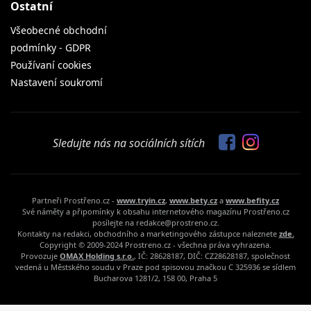
Ostatní
Všeobecné obchodní
podmínky - GDPR
Používaní cookies
Nastavení soukromí
Sledujte nás na sociálních sítích
Partneři Prostřeno.cz -
www.tryin.cz
,
www.bety.cz
a
www.befity.cz
Své náměty a připomínky k obsahu internetového magazínu Prostřeno.cz
posílejte na redakce@prostreno.cz.
Kontakty na redakci, obchodního a marketingového zástupce naleznete
zde.
Copyright © 2009-2024 Prostreno.cz - všechna práva vyhrazena.
Provozuje
OMAX Holding s.r.o.
, IČ: 28628187, DIČ: CZ28628187, společnost
vedená u Městského soudu v Praze pod spisovou značkou C 325936 se sídlem
Bucharova 1281/2, 158 00, Praha 5