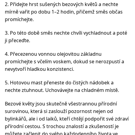
2. Přidejte hrst sušených bezových květů a nechte
mírně vařit po dobu 1–2 hodin, přičemž směs občas
promíchejte.
3. Po této době směs nechte chvíli vychladnout a poté
ji přeceďte.
4. Přecezenou vonnou olejovitou základnu
promíchejte s včelím voskem, dokud se nerozpustí a
nevytvoří hladkou konzistenci.
5. Hotovou mast přeneste do čistých nádobek a
nechte ztuhnout. Uchovávejte na chladném místě.
Bezové květy jsou skutečně všestrannou přírodní
surovinou, která si zaslouží pozornost nejen od
bylinkářů, ale i od laiků, kteří chtějí podpořit své zdraví
přírodní cestou. S trochou znalostí a zkušeností je
můžete začlenit do svého každodenního života ve