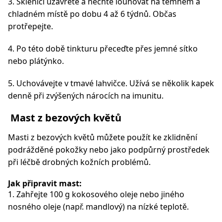
3. Sklenici uzavřete a nechte louhovat na temném a
chladném místě po dobu 4 až 6 týdnů. Občas
protřepejte.
4. Po této době tinkturu přeceďte přes jemné sítko
nebo plátýnko.
5. Uchovávejte v tmavé lahvičce. Užívá se několik kapek
denně při zvýšených nárocích na imunitu.
Mast z bezových květů
Masti z bezových květů můžete použít ke zklidnění
podrážděné pokožky nebo jako podpůrný prostředek
při léčbě drobných kožních problémů.
Jak připravit mast:
1. Zahřejte 100 g kokosového oleje nebo jiného
nosného oleje (např. mandlový) na nízké teplotě.