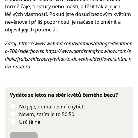
formě čaje, tinktury nebo mastí, a těžit tak z jejich
léčivých vlastností. Pokud jste dosud bezovým květům
nevěnovali příliš pozornosti, je načase to změnit a
objevit jejich potenciál.
Zdroj: https://www.webmd.com/vitamins/ai/ingredientmon
o-708/elderflower, https://www.gardeningknowhow.com/e
dible/fruits/elderberry/what-to-do-with-elderflowers.htm, n
ázor autora
Vydáte se letos na sběr květů černého bezu?
No jéje, doma nesmí chybět!
Nevím, zatím je to 50:50.
Určitě ne.