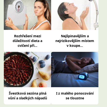
Rozhřešení mezi
Nejšpinavějším a
důležitostí dieta a
nejrizikovějším místem
cvičení při...
v koupe...
Švestková sezóna plná
I z malého ponocování
vůní a sladkých nápadů
se tloustne