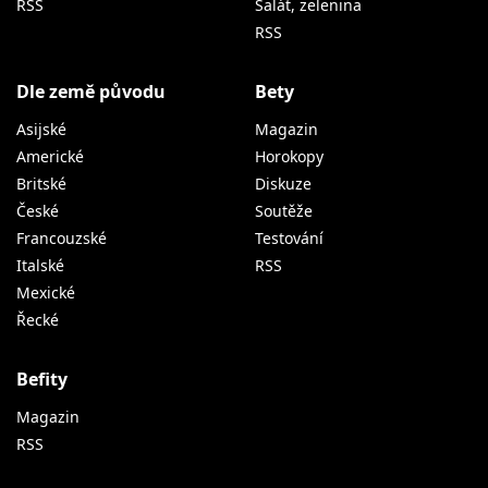
RSS
Salát, zelenina
RSS
Dle země původu
Bety
Asijské
Magazin
Americké
Horokopy
Britské
Diskuze
České
Soutěže
Francouzské
Testování
Italské
RSS
Mexické
Řecké
Befity
Magazin
RSS