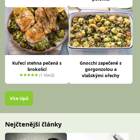
Kuřecí stehna pečená s
Gnocchi zapečené s
brokolicí
gorgonzolou a
(1 hlasů)
vlašskými ořechy
Více tipů
Nejčtenější články