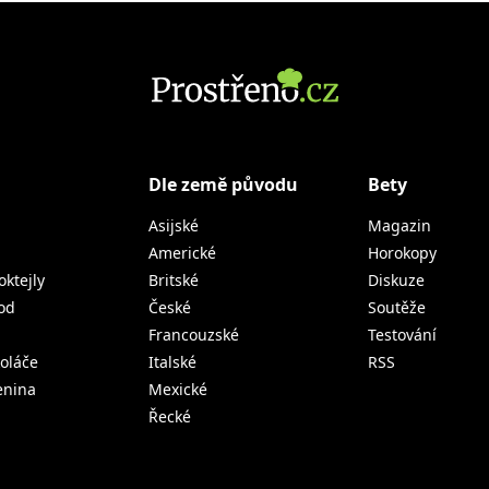
Dle země původu
Bety
Asijské
Magazin
Americké
Horokopy
oktejly
Britské
Diskuze
od
České
Soutěže
Francouzské
Testování
koláče
Italské
RSS
lenina
Mexické
Řecké