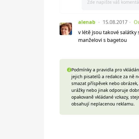
alenab
15.08.2017
O
v létě jsou takové salátk
manželovi s bagetou
Podmínky a pravidla pro vkládání
jejich pisatelů a redakce za ně
smazat příspěvek nebo obrázek, k
urážky nebo jinak odporuje do
opakovaně vkládané vzkazy, stej
obsahují neplacenou reklamu.