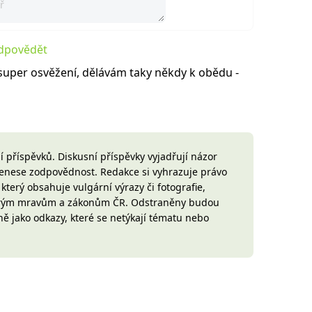
dpovědět
y super osvěžení, dělávám taky někdy k obědu -
 příspěvků. Diskusní příspěvky vyjadřují názor
 nenese zodpovědnost. Redakce si vyhrazuje právo
terý obsahuje vulgární výrazy či fotografie,
brým mravům a zákonům ČR. Odstraněny budou
ně jako odkazy, které se netýkají tématu nebo