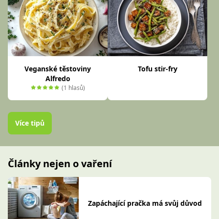
Veganské těstoviny
Tofu stir-fry
Alfredo
(1 hlasů)
Více tipů
Články nejen o vaření
Zapáchající pračka má svůj důvod