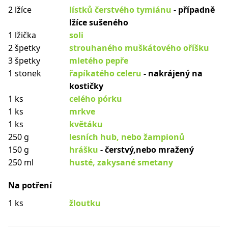
2 lžíce
lístků čerstvého tymiánu
- případně
lžíce sušeného
1 lžička
soli
2 špetky
strouhaného muškátového oříšku
3 špetky
mletého pepře
1 stonek
řapíkatého celeru
- nakrájený na
kostičky
1 ks
celého pórku
1 ks
mrkve
1 ks
květáku
250 g
lesních hub, nebo žampionů
150 g
hrášku
- čerstvý,nebo mražený
250 ml
husté, zakysané smetany
Na potření
1 ks
žloutku