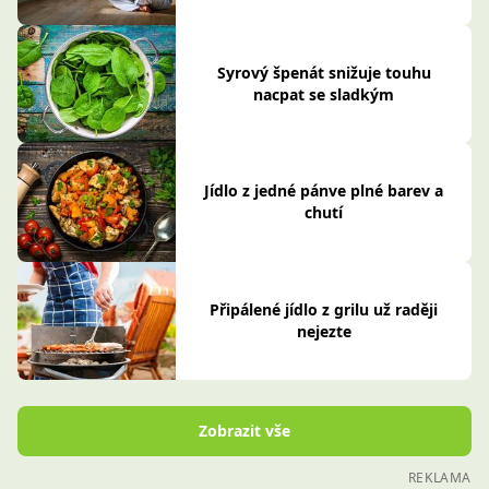
Syrový špenát snižuje touhu
nacpat se sladkým
Jídlo z jedné pánve plné barev a
chutí
Připálené jídlo z grilu už raději
nejezte
Zobrazit vše
REKLAMA