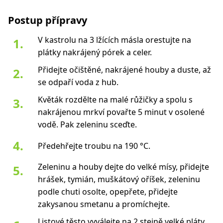
Postup přípravy
V kastrolu na 3 lžících másla orestujte na
plátky nakrájený pórek a celer.
Přidejte očištěné, nakrájené houby a duste, až
se odpaří voda z hub.
Květák rozdělte na malé růžičky a spolu s
nakrájenou mrkví povařte 5 minut v osolené
vodě. Pak zeleninu sceďte.
Předehřejte troubu na 190 °C.
Zeleninu a houby dejte do velké mísy, přidejte
hrášek, tymián, muškátový oříšek, zeleninu
podle chuti osolte, opepřete, přidejte
zakysanou smetanu a promíchejte.
Listové těsto vyválejte na 2 stejně velké pláty.