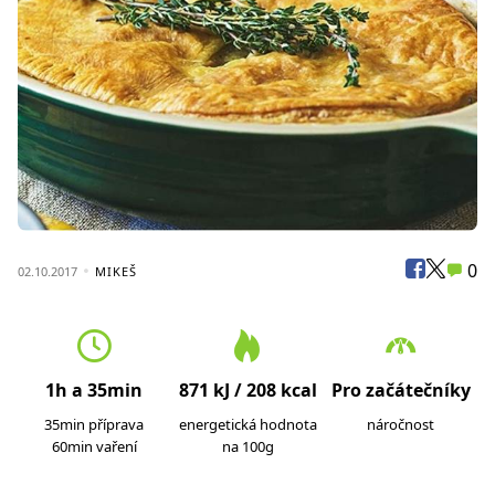
0
02.10.2017
MIKEŠ
1h a 35min
871 kJ / 208 kcal
Pro začátečníky
35min příprava
energetická hodnota
náročnost
60min vaření
na 100g