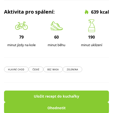
Aktivita pro spálení:
639 kcal
79
60
190
minut jízdy na kole
minut běhu
minut uklízení
HLAVNÍ CHOD
ČESKÉ
BEZ MASA
ZELENINA
Uložit recept do kuchařky
Ohodnotit