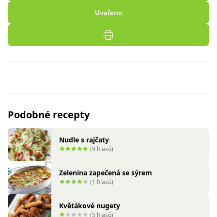
Uvařeno
Podobné recepty
Nudle s rajčaty
(9 hlasů)
Zelenina zapečená se sýrem
(1 hlasů)
Květákové nugety
(5 hlasů)