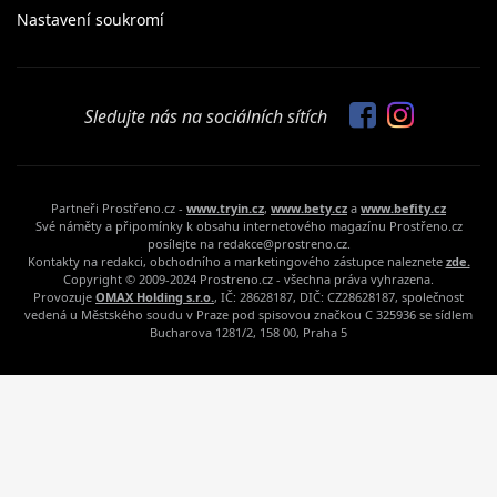
Nastavení soukromí
Sledujte nás na sociálních sítích
Partneři Prostřeno.cz -
www.tryin.cz
,
www.bety.cz
a
www.befity.cz
Své náměty a připomínky k obsahu internetového magazínu Prostřeno.cz
posílejte na redakce@prostreno.cz.
Kontakty na redakci, obchodního a marketingového zástupce naleznete
zde.
Copyright © 2009-2024 Prostreno.cz - všechna práva vyhrazena.
Provozuje
OMAX Holding s.r.o.
, IČ: 28628187, DIČ: CZ28628187, společnost
vedená u Městského soudu v Praze pod spisovou značkou C 325936 se sídlem
Bucharova 1281/2, 158 00, Praha 5