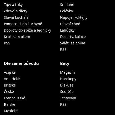
Tipy a triky
Snídaně
Zdraví a diety
Polévka
Slavní kuchaři
Nápoje, koktejly
Pomocníci do kuchyně
Hlavní chod
Dobroty do spíže a ledničky
Lahůdky
Krok za krokem
Dezerty, koláče
RSS
Salát, zelenina
RSS
Dle země původu
Bety
Asijské
Magazin
Americké
Horokopy
Britské
Diskuze
České
Soutěže
Francouzské
Testování
Italské
RSS
Mexické