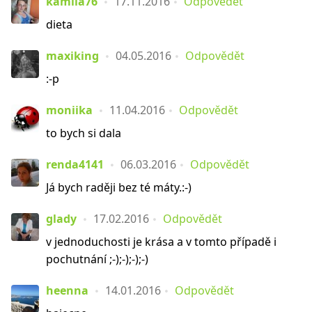
kamila76
17.11.2016
Odpovědět
dieta
maxiking
04.05.2016
Odpovědět
:-p
moniika
11.04.2016
Odpovědět
to bych si dala
renda4141
06.03.2016
Odpovědět
Já bych raději bez té máty.:-)
glady
17.02.2016
Odpovědět
v jednoduchosti je krása a v tomto případě i
pochutnání ;-);-);-);-)
heenna
14.01.2016
Odpovědět