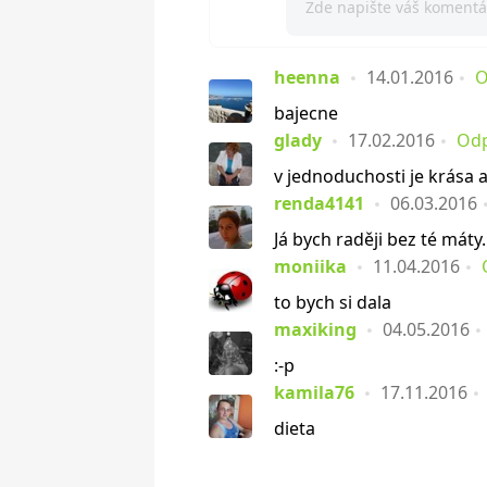
heenna
14.01.2016
O
bajecne
glady
17.02.2016
Od
v jednoduchosti je krása a 
renda4141
06.03.2016
Já bych raději bez té máty.:
moniika
11.04.2016
to bych si dala
maxiking
04.05.2016
:-p
kamila76
17.11.2016
dieta