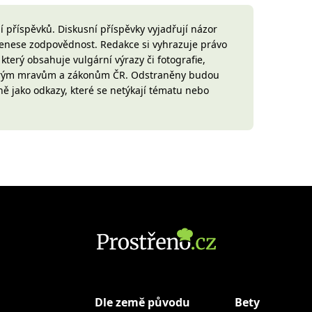
 příspěvků. Diskusní příspěvky vyjadřují názor
 nenese zodpovědnost. Redakce si vyhrazuje právo
terý obsahuje vulgární výrazy či fotografie,
brým mravům a zákonům ČR. Odstraněny budou
ně jako odkazy, které se netýkají tématu nebo
Dle země původu
Bety