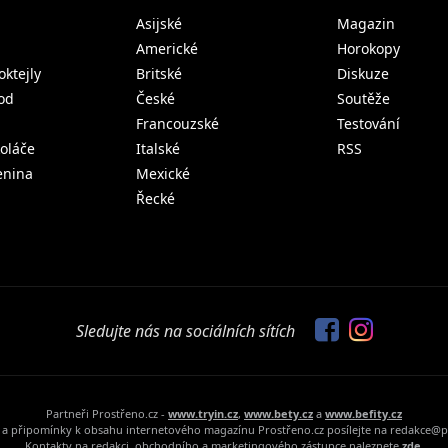
Asijské
Magazin
Americké
Horokopy
oktejly
Britské
Diskuze
od
České
Soutěže
Francouzské
Testování
koláče
Italské
RSS
lenina
Mexické
Řecké
Sledujte nás na sociálních sítích
Partneři Prostřeno.cz -
www.tryin.cz
,
www.bety.cz
a
www.befity.cz
a připomínky k obsahu internetového magazínu Prostřeno.cz posílejte na redakce@p
Kontakty na redakci, obchodního a marketingového zástupce naleznete
zde.