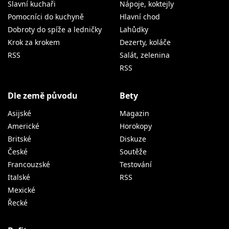
Slavní kuchaři
Nápoje, koktejly
Pomocníci do kuchyně
Hlavní chod
Dobroty do spíže a ledničky
Lahůdky
Krok za krokem
Dezerty, koláče
RSS
Salát, zelenina
RSS
Dle země původu
Bety
Asijské
Magazin
Americké
Horokopy
Britské
Diskuze
České
Soutěže
Francouzské
Testování
Italské
RSS
Mexické
Řecké