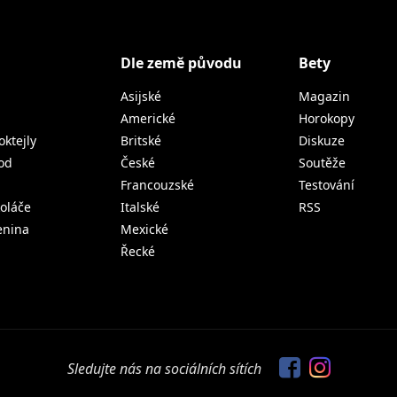
Dle země původu
Bety
Asijské
Magazin
Americké
Horokopy
oktejly
Britské
Diskuze
od
České
Soutěže
Francouzské
Testování
koláče
Italské
RSS
lenina
Mexické
Řecké
Sledujte nás na sociálních sítích