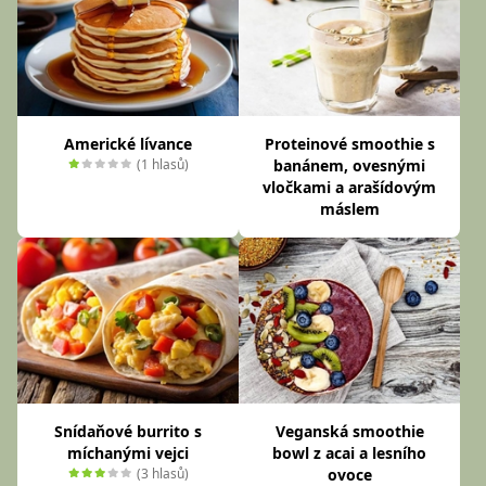
Americké lívance
Proteinové smoothie s
(1 hlasů)
banánem, ovesnými
vločkami a arašídovým
máslem
Snídaňové burrito s
Veganská smoothie
míchanými vejci
bowl z acai a lesního
(3 hlasů)
ovoce