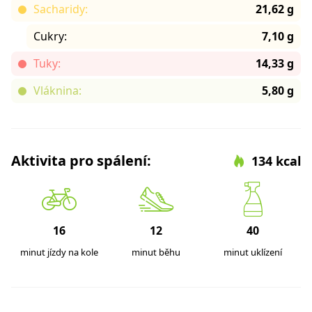
Sacharidy:
21,62 g
Cukry:
7,10 g
Tuky:
14,33 g
Vláknina:
5,80 g
Aktivita pro spálení:
134 kcal
16
12
40
minut jízdy na kole
minut běhu
minut uklízení