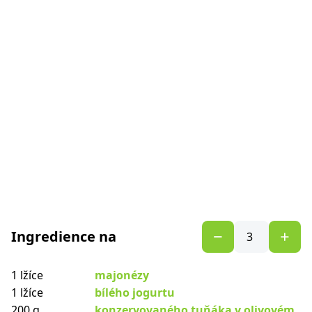
Ingredience na
1 lžíce
majonézy
1 lžíce
bílého jogurtu
200 g
konzervovaného tuňáka v olivovém