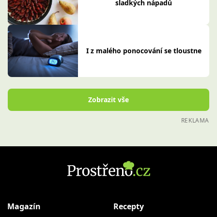
sladkých nápadů
I z malého ponocování se tloustne
Zobrazit vše
REKLAMA
Magazín
Recepty