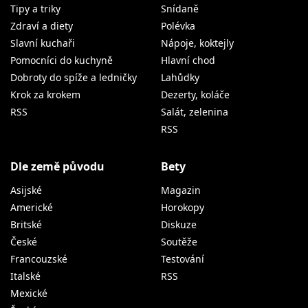
Tipy a triky
Snídaně
Zdraví a diety
Polévka
Slavní kuchaři
Nápoje, koktejly
Pomocníci do kuchyně
Hlavní chod
Dobroty do spíže a ledničky
Lahůdky
Krok za krokem
Dezerty, koláče
RSS
Salát, zelenina
RSS
Dle země původu
Bety
Asijské
Magazin
Americké
Horokopy
Britské
Diskuze
České
Soutěže
Francouzské
Testování
Italské
RSS
Mexické