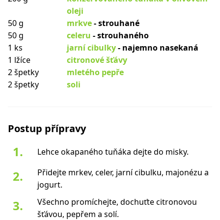
oleji
50 g
mrkve
- strouhané
50 g
celeru
- strouhaného
1 ks
jarní cibulky
- najemno nasekaná
1 lžíce
citronové šťávy
2 špetky
mletého pepře
2 špetky
soli
Postup přípravy
Lehce okapaného tuňáka dejte do misky.
Přidejte mrkev, celer, jarní cibulku, majonézu a
jogurt.
Všechno promíchejte, dochuťte citronovou
šťávou, pepřem a solí.