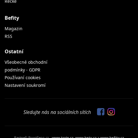
Řecké
Befity
Magazin
RSS
Ostatní
Všeobecné obchodní
podmínky - GDPR
Používaní cookies
Nastavení soukromí
Sledujte nás na sociálních sítích
Partneři Prostřeno.cz -
www.tryin.cz
,
www.bety.cz
a
www.befity.cz