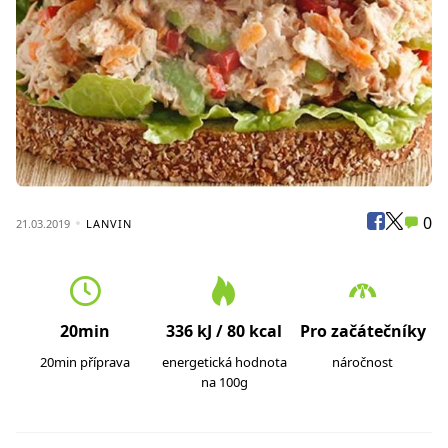
0
21.03.2019
LANVIN
20min
336 kJ / 80 kcal
Pro začátečníky
20min příprava
energetická hodnota
náročnost
na 100g