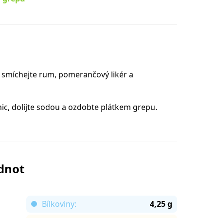
 smíchejte rum, pomerančový likér a
nic, dolijte sodou a ozdobte plátkem grepu.
odnot
Bílkoviny:
4,25 g