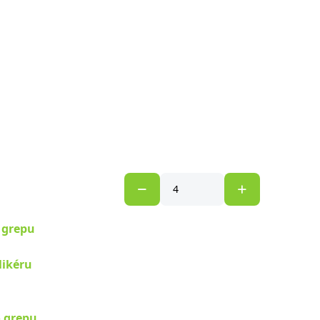
 grepu
ikéru
o grepu