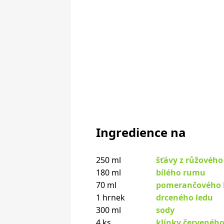
Ingredience na
250 ml
šťávy z růžového
180 ml
bílého rumu
70 ml
pomerančového l
1 hrnek
drceného ledu
300 ml
sody
4 ks
klínky červenéh