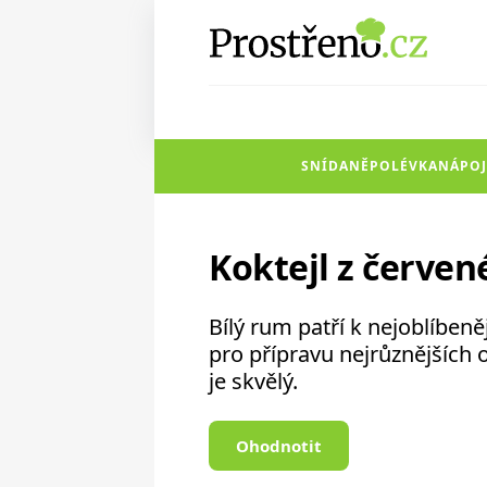
SNÍDANĚ
POLÉVKA
NÁPOJ
Koktejl z červe
Bílý rum patří k nejoblíben
pro přípravu nejrůznějších 
je skvělý.
Ohodnotit