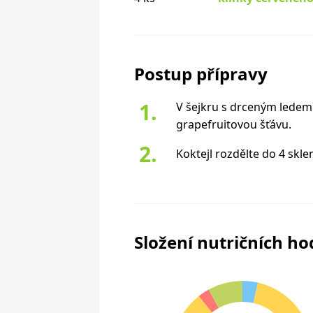
Postup přípravy
V šejkru s drceným ledem
grapefruitovou šťávu.
Koktejl rozdělte do 4 skle
Složení nutričních h