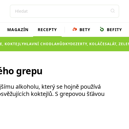
MAGAZÍN
RECEPTY
BETY
BEFITY
E, KOKTEJLY
HLAVNÍ CHOD
LAHŮDKY
DEZERTY, KOLÁČE
SALÁT, ZEL
ného grepu
ějšímu alkoholu, který se hojně používá
osvěžujících koktejlů. S grepovou šťávou