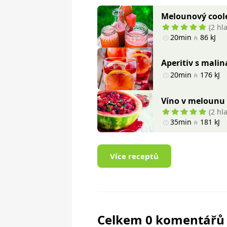
Melounový cool
(2 hl
20min
86 kJ
Aperitiv s mali
20min
176 kJ
Víno v melounu
(2 hl
35min
181 kJ
Více receptů
Celkem 0 komentářů