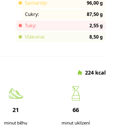
Sacharidy:
96,00 g
Cukry:
87,50 g
Tuky:
2,55 g
Vláknina:
8,50 g
224 kcal
21
66
minut běhu
minut uklízení