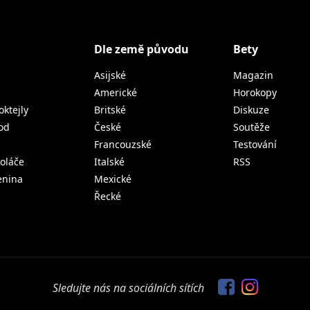
Dle země původu
Bety
Asijské
Magazin
Americké
Horokopy
oktejly
Britské
Diskuze
od
České
Soutěže
Francouzské
Testování
koláče
Italské
RSS
lenina
Mexické
Řecké
Sledujte nás na sociálních sítích