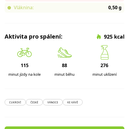
Vláknina:
0,50 g
Aktivita pro spálení:
925 kcal
115
88
276
minut jízdy na kole
minut běhu
minut uklízení
CUKROVÍ
ČESKÉ
VÁNOCE
KE KÁVĚ