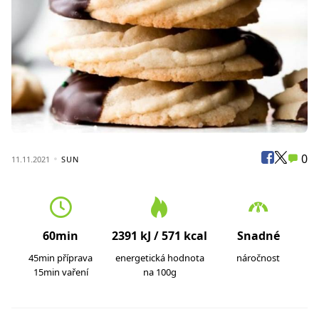
0
11.11.2021
SUN
60min
2391 kJ / 571 kcal
Snadné
45min příprava
energetická hodnota
náročnost
15min vaření
na 100g