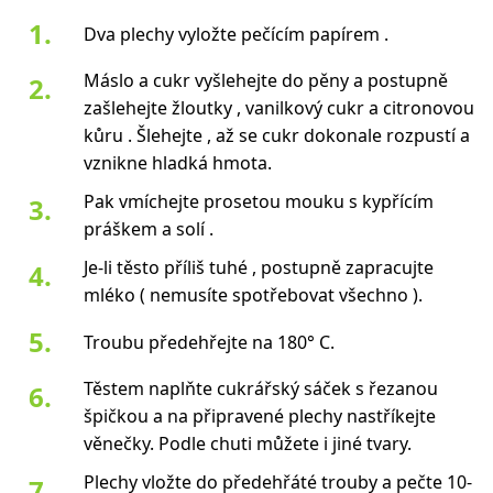
Dva plechy vyložte pečícím papírem .
Máslo a cukr vyšlehejte do pěny a postupně
zašlehejte žloutky , vanilkový cukr a citronovou
kůru . Šlehejte , až se cukr dokonale rozpustí a
vznikne hladká hmota.
Pak vmíchejte prosetou mouku s kypřícím
práškem a solí .
Je-li těsto příliš tuhé , postupně zapracujte
mléko ( nemusíte spotřebovat všechno ).
Troubu předehřejte na 180° C.
Těstem naplňte cukrářský sáček s řezanou
špičkou a na připravené plechy nastříkejte
věnečky. Podle chuti můžete i jiné tvary.
Plechy vložte do předehřáté trouby a pečte 10-