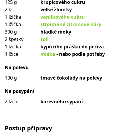
125 g
krupicového cukru
2 ks
velké žloutky
1 lžička
vanilkového cukru
1 lžička
strouhané citronové kůry
300 g
hladké moky
2 špetky
soli
1 lžička
kypřicího prášku do pečiva
4 lžíce
mléka
- nebo podle potřeby
Na polevu
100 g
tmavé čokolády na polevy
Na posypání
2 lžíce
barevného sypání
Postup přípravy