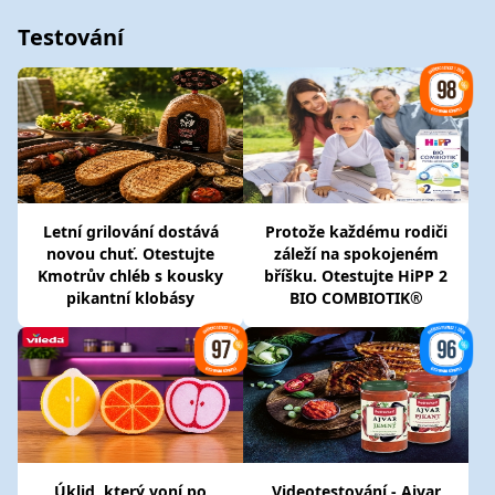
Testování
Letní grilování dostává
Protože každému rodiči
novou chuť. Otestujte
záleží na spokojeném
Kmotrův chléb s kousky
bříšku. Otestujte HiPP 2
pikantní klobásy
BIO COMBIOTIK®
Úklid, který voní po
Videotestování - Ajvar