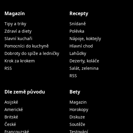
Magazín
Recepty
Tipy a triky
Snídaně
Zdraví a diety
Polévka
Slavní kuchaři
Nápoje, koktejly
Pomocníci do kuchyně
Hlavní chod
Dobroty do spíže a ledničky
Lahůdky
Krok za krokem
Dezerty, koláče
RSS
Salát, zelenina
RSS
Dle země původu
Bety
Asijské
Magazin
Americké
Horokopy
Britské
Diskuze
České
Soutěže
Francouzské
Testování