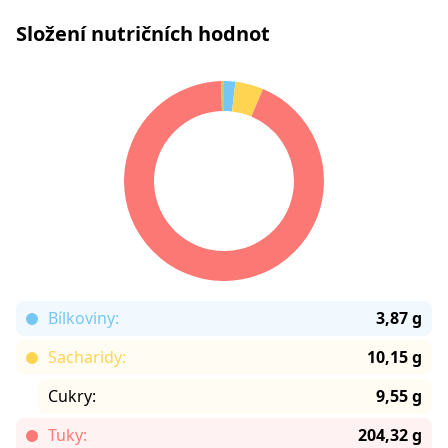
Složení nutričních hodnot
Bílkoviny:
3,87 g
Sacharidy:
10,15 g
Cukry:
9,55 g
Tuky:
204,32 g