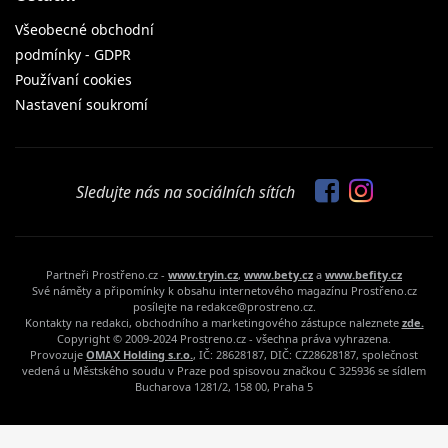
Všeobecné obchodní
podmínky - GDPR
Používaní cookies
Nastavení soukromí
Sledujte nás na sociálních sítích
Partneři Prostřeno.cz -
www.tryin.cz
,
www.bety.cz
a
www.befity.cz
Své náměty a připomínky k obsahu internetového magazínu Prostřeno.cz
posílejte na redakce@prostreno.cz.
Kontakty na redakci, obchodního a marketingového zástupce naleznete
zde.
Copyright © 2009-2024 Prostreno.cz - všechna práva vyhrazena.
Provozuje
OMAX Holding s.r.o.
, IČ: 28628187, DIČ: CZ28628187, společnost
vedená u Městského soudu v Praze pod spisovou značkou C 325936 se sídlem
Bucharova 1281/2, 158 00, Praha 5