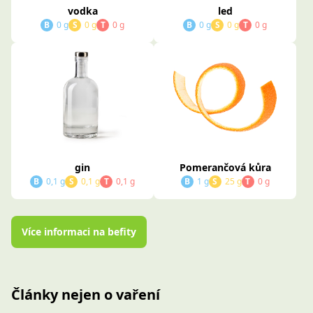
vodka
led
B
0 g
S
0 g
T
0 g
B
0 g
S
0 g
T
0 g
gin
Pomerančová kůra
B
0,1 g
S
0,1 g
T
0,1 g
B
1 g
S
25 g
T
0 g
Více informaci na befity
Články nejen o vaření