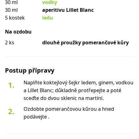
30 ml
vodky
30 ml
aperitivu Lillet Blanc
5 kostek
ledu
Na ozdobu
2 ks
dlouhé proužky pomerančové kůry
Postup přípravy
Naplňte koktejlový šejkr ledem, ginem, vodkou
a Lillet Blanc; důkladně protřepejte a poté
sceďte do dvou sklenic na martini.
Ozdobte pomerančovou kůrou a hned
podávejte .