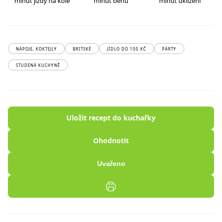
minut jízdy na kole
minut běhu
minut uklízení
NÁPOJE, KOKTEJLY
BRITSKÉ
JÍDLO DO 100 KČ
PÁRTY
STUDENÁ KUCHYNĚ
Uložit recept do kuchařky
Ohodnotit
Uvařeno