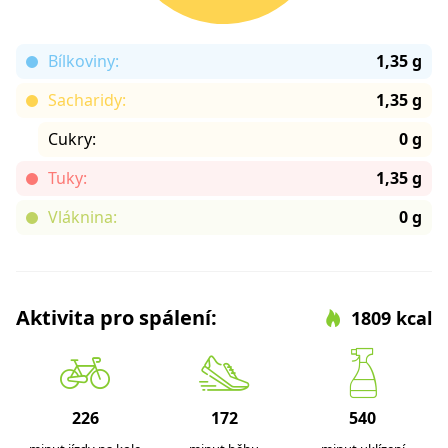
Bílkoviny:
1,35 g
Sacharidy:
1,35 g
Cukry:
0 g
Tuky:
1,35 g
Vláknina:
0 g
Aktivita pro spálení:
1809 kcal
226
172
540