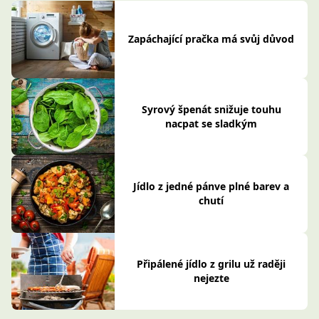
Zapáchající pračka má svůj důvod
Syrový špenát snižuje touhu
nacpat se sladkým
Jídlo z jedné pánve plné barev a
chutí
Připálené jídlo z grilu už raději
nejezte