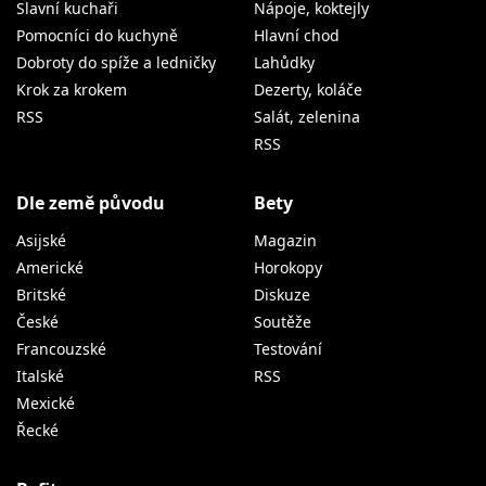
Slavní kuchaři
Nápoje, koktejly
Pomocníci do kuchyně
Hlavní chod
Dobroty do spíže a ledničky
Lahůdky
Krok za krokem
Dezerty, koláče
RSS
Salát, zelenina
RSS
Dle země původu
Bety
Asijské
Magazin
Americké
Horokopy
Britské
Diskuze
České
Soutěže
Francouzské
Testování
Italské
RSS
Mexické
Řecké