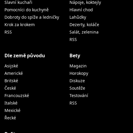
Slavní kuchaři
Nápoje, koktejly
Pomocníci do kuchyně
Hlavní chod
Dobroty do spíže a ledničky
Lahůdky
Krok za krokem
Dezerty, koláče
RSS
Salát, zelenina
RSS
Dle země původu
Bety
Asijské
Magazin
Americké
Horokopy
Britské
Diskuze
České
Soutěže
Francouzské
Testování
Italské
RSS
Mexické
Řecké