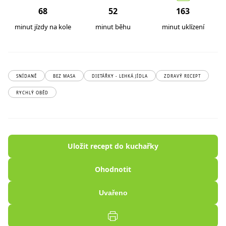
68
52
163
minut jízdy na kole
minut běhu
minut uklízení
SNÍDANĚ
BEZ MASA
DIETÁŘKY - LEHKÁ JÍDLA
ZDRAVÝ RECEPT
RYCHLÝ OBĚD
Uložit recept do kuchařky
Ohodnotit
Uvařeno