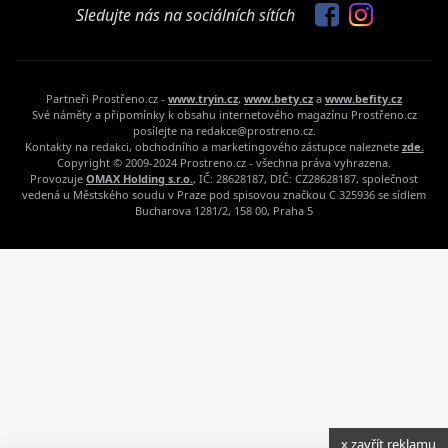
Sledujte nás na sociálních sítích
Partneři Prostřeno.cz -
www.tryin.cz
,
www.bety.cz
a
www.befity.cz
Své náměty a připomínky k obsahu internetového magazínu Prostřeno.cz
posílejte na redakce@prostreno.cz.
Kontakty na redakci, obchodního a marketingového zástupce naleznete
zde.
Copyright © 2009-2024 Prostreno.cz - všechna práva vyhrazena.
Provozuje
OMAX Holding s.r.o.
, IČ: 28628187, DIČ: CZ28628187, společnost
vedená u Městského soudu v Praze pod spisovou značkou C 325936 se sídlem
Bucharova 1281/2, 158 00, Praha 5
x zavřít reklamu