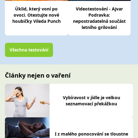
Úklid, který voní po
Videotestování - Ajvar
ovoci. Otestujte nové
Podravka:
houbičky Vileda Punch
nepostradatelná součást
letního grilování
Všechna testování
Články nejen o vaření
Vybíravost v jídle je velkou
seznamovací překážkou
I z malého ponocování se tloustne