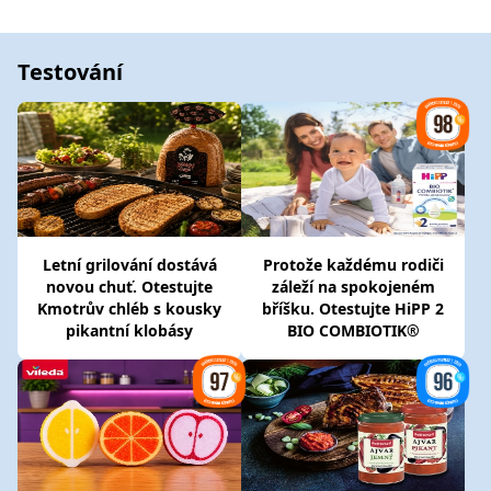
Testování
Letní grilování dostává
Protože každému rodiči
novou chuť. Otestujte
záleží na spokojeném
Kmotrův chléb s kousky
bříšku. Otestujte HiPP 2
pikantní klobásy
BIO COMBIOTIK®