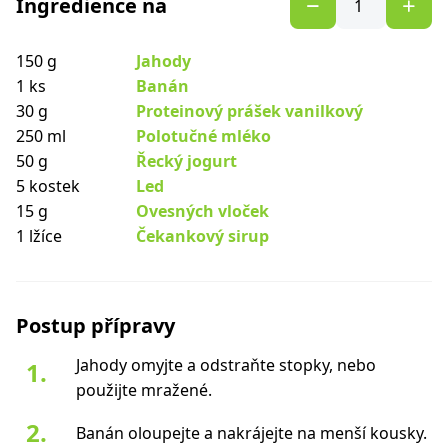
Ingredience na
150 g
Jahody
1 ks
Banán
30 g
Proteinový prášek vanilkový
250 ml
Polotučné mléko
50 g
Řecký jogurt
5 kostek
Led
15 g
Ovesných vloček
1 lžíce
Čekankový sirup
Postup přípravy
Jahody omyjte a odstraňte stopky, nebo
použijte mražené.
Banán oloupejte a nakrájejte na menší kousky.