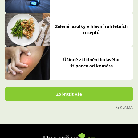
Zelené fazolky v hlavní roli letních
receptů
Účinné zklidnění bolavého
štípance od komára
Zobrazit vše
REKLAMA