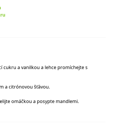
n
ru
cí cukru a vanilkou a lehce promíchejte s
m a citrónovou šťávou.
řelijte omáčkou a posypte mandlemi.