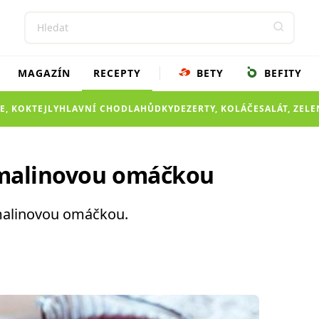
MAGAZÍN
RECEPTY
BETY
BEFITY
E, KOKTEJLY
HLAVNÍ CHOD
LAHŮDKY
DEZERTY, KOLÁČE
SALÁT, ZEL
 malinovou omáčkou
 malinovou omáčkou.