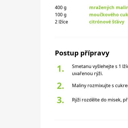
400 g
mražených mali
100 g
moučkového cuk
2 lžíce
citrónové šťávy
Postup přípravy
Smetanu vyšlehejte s 1 lží
uvařenou rýži.
Maliny rozmixujte s cukre
Rýži rozdělte do misek, p