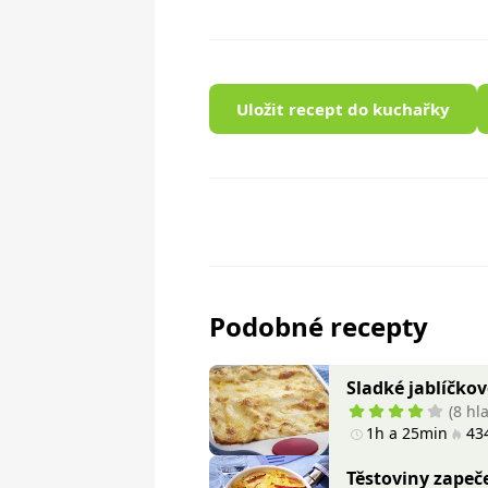
Uložit recept do kuchařky
Podobné recepty
Sladké jablíčko
(8 hl
1h a 25min
434
Těstoviny zapeče