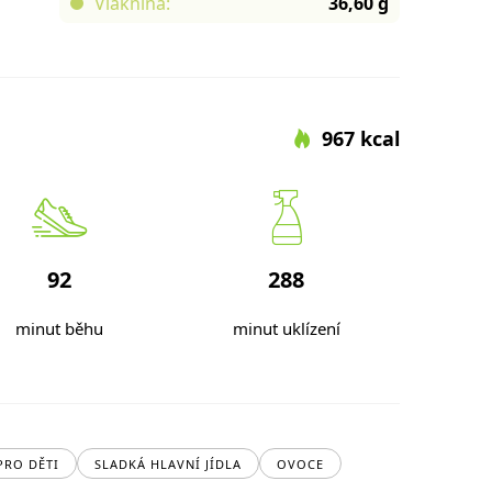
Vláknina:
36,60 g
967 kcal
92
288
minut běhu
minut uklízení
PRO DĚTI
SLADKÁ HLAVNÍ JÍDLA
OVOCE