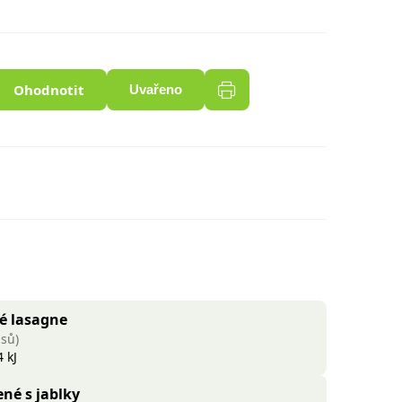
Ohodnotit
Uvařeno
vé lasagne
asů)
 kJ
né s jablky