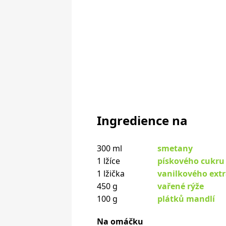
Ingredience na
300 ml
smetany
1 lžíce
pískového cukru
1 lžička
vanilkového ext
450 g
vařené rýže
100 g
plátků mandlí
Na omáčku