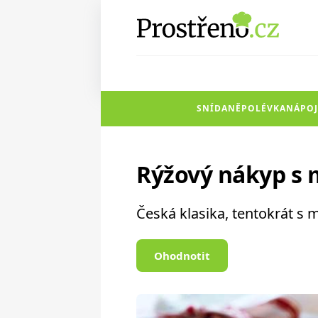
SNÍDANĚ
POLÉVKA
NÁPOJ
Rýžový nákyp s
Česká klasika, tentokrát s
Ohodnotit