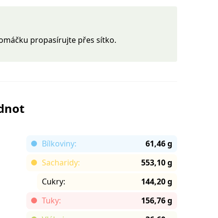
omáčku propasírujte přes sítko.
odnot
Bílkoviny:
61,46 g
Sacharidy:
553,10 g
Cukry:
144,20 g
Tuky:
156,76 g