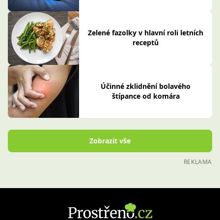
Zelené fazolky v hlavní roli letních
receptů
Účinné zklidnění bolavého
štípance od komára
Zobrazit vše
REKLAMA