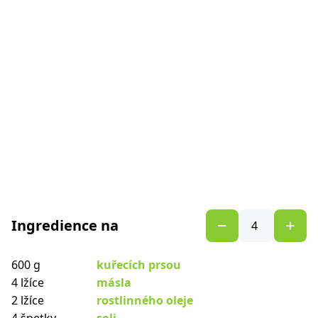
Ingredience na
600 g
kuřecích prsou
4 lžíce
másla
2 lžíce
rostlinného oleje