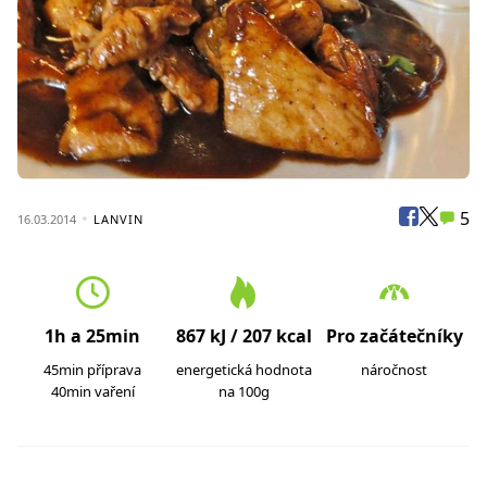
5
16.03.2014
LANVIN
1h a 25min
867 kJ / 207 kcal
Pro začátečníky
45min příprava
energetická hodnota
náročnost
40min vaření
na 100g