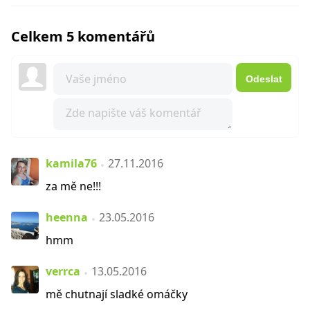
Celkem 5 komentářů
Odeslat
kamila76
27.11.2016
za mě ne!!!
heenna
23.05.2016
hmm
verrca
13.05.2016
mě chutnají sladké omáčky