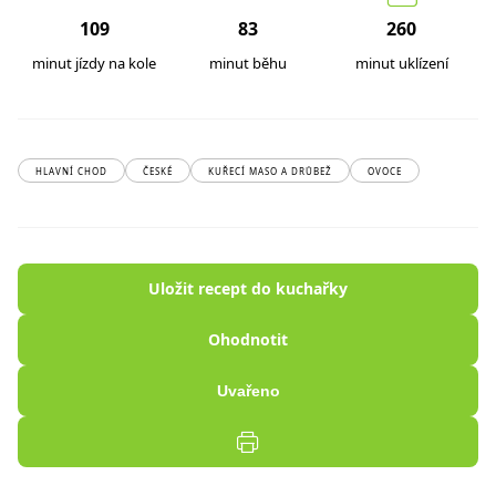
109
83
260
minut jízdy na kole
minut běhu
minut uklízení
HLAVNÍ CHOD
ČESKÉ
KUŘECÍ MASO A DRŮBEŽ
OVOCE
Uložit recept do kuchařky
Ohodnotit
Uvařeno