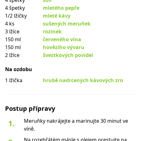
4 špetky
soli
4 špetky
mletého pepře
1/2 lžičky
mleté kávy
4 ks
sušených meruňek
3 lžíce
rozinek
150 ml
červeného vína
150 ml
hovězího vývaru
2 lžíce
švestkových povidel
Na ozdobu
1 lžička
hrubě nadrcených kávových zrn
Postup přípravy
Meruňky nakrájejte a marinujte 30 minut ve
víně.
Na rozehřátém másle s olejem orestujte na