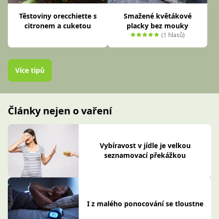
Těstoviny orecchiette s
Smažené květákové
citronem a cuketou
placky bez mouky
(1 hlasů)
Více tipů
Články nejen o vaření
Vybíravost v jídle je velkou
seznamovací překážkou
I z malého ponocování se tloustne