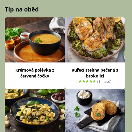
Tip na oběd
Krémová polévka z
Kuřecí stehna pečená s
červené čočky
brokolicí
(1 hlasů)