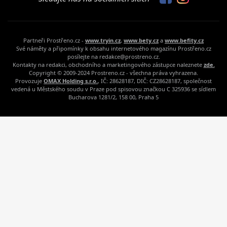
Partneři Prostřeno.cz -
www.tryin.cz
,
www.bety.cz
a
www.befity.cz
Své náměty a připomínky k obsahu internetového magazínu Prostřeno.cz
posílejte na redakce@prostreno.cz.
Kontakty na redakci, obchodního a marketingového zástupce naleznete
zde.
Copyright © 2009-2024 Prostreno.cz - všechna práva vyhrazena.
Provozuje
OMAX Holding s.r.o.
, IČ: 28628187, DIČ: CZ28628187, společnost
vedená u Městského soudu v Praze pod spisovou značkou C 325936 se sídlem
Bucharova 1281/2, 158 00, Praha 5