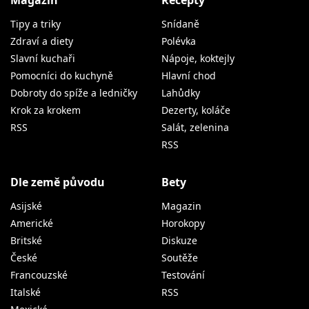
Magazín
Recepty
Tipy a triky
Snídaně
Zdraví a diety
Polévka
Slavní kuchaři
Nápoje, koktejly
Pomocníci do kuchyně
Hlavní chod
Dobroty do spíže a ledničky
Lahůdky
Krok za krokem
Dezerty, koláče
RSS
Salát, zelenina
RSS
Dle země původu
Bety
Asijské
Magazin
Americké
Horokopy
Britské
Diskuze
České
Soutěže
Francouzské
Testování
Italské
RSS