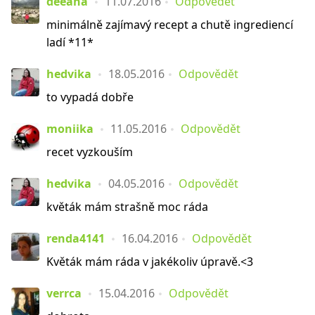
deeana
11.07.2016
Odpovědět
minimálně zajímavý recept a chutě ingrediencí
ladí *11*
hedvika
18.05.2016
Odpovědět
to vypadá dobře
moniika
11.05.2016
Odpovědět
recet vyzkouším
hedvika
04.05.2016
Odpovědět
květák mám strašně moc ráda
renda4141
16.04.2016
Odpovědět
Květák mám ráda v jakékoliv úpravě.<3
verrca
15.04.2016
Odpovědět