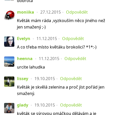
dobrota
moniika
27.12.2015
Odpovědět
Květák mám ráda ,vyzkouším něco jiného než
jen smažený ;-)
Evelyn
11.12.2015
Odpovědět
A co třeba místo květáku brokolici? *1*:-)
heenna
11.12.2015
Odpovědět
urcite lahudka
lissey
19.10.2015
Odpovědět
Květák je skvělá zelenina a proč jíst pořád jen
smažený.
glady
19.10.2015
Odpovědět
květák se sýrovou omáčkou dělávám a je