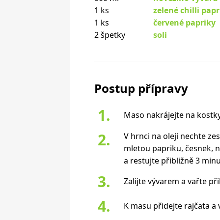
1 ks
zelené chilli pap
1 ks
červené papriky
2 špetky
soli
Postup přípravy
Maso nakrájejte na kostky
V hrnci na oleji nechte ze
mletou papriku, česnek, n
a restujte přibližně 3 minu
Zalijte vývarem a vařte př
K masu přidejte rajčata a