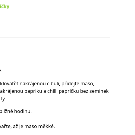
ričky
.
sklovatět nakrájenou cibuli, přidejte maso,
akrájenou papriku a chilli papričku bez semínek
ty.
ibližně hodinu.
 vařte, až je maso měkké.