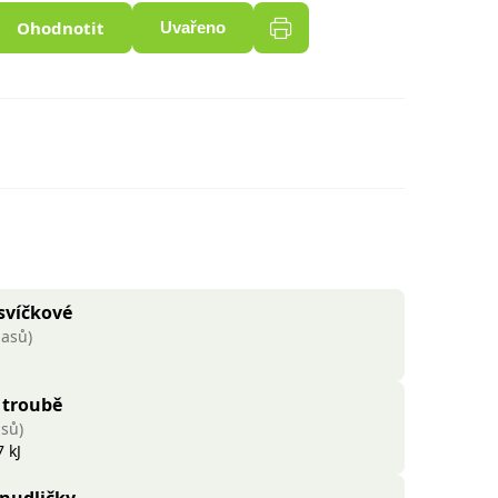
Ohodnotit
Uvařeno
svíčkové
lasů)
 troubě
asů)
 kJ
 nudličky