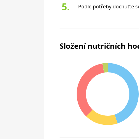
Podle potřeby dochuťte so
Složení nutričních h