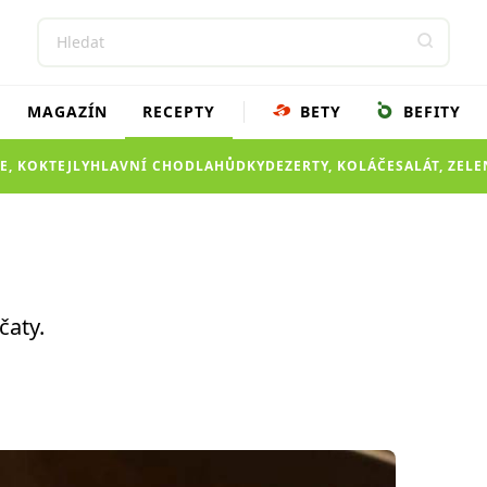
MAGAZÍN
RECEPTY
BETY
BEFITY
E, KOKTEJLY
HLAVNÍ CHOD
LAHŮDKY
DEZERTY, KOLÁČE
SALÁT, ZEL
čaty.