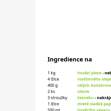
Ingredience na
1 kg
hovězí plece
- ne
4 lžíce
rostlinného oleje
400 g
celých konzervov
2 ks
cibule
3 stroužky
česneku
- nakráj
1 lžíce
mleté sladké pap
500 ml
hovězího vývaru