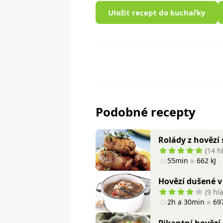
Uložit recept do kuchařky
Podobné recepty
Rolády z hovězí 
(14 h
55min
662 kJ
Hovězí dušené v
(9 hl
2h a 30min
697
Pikantní hovězí