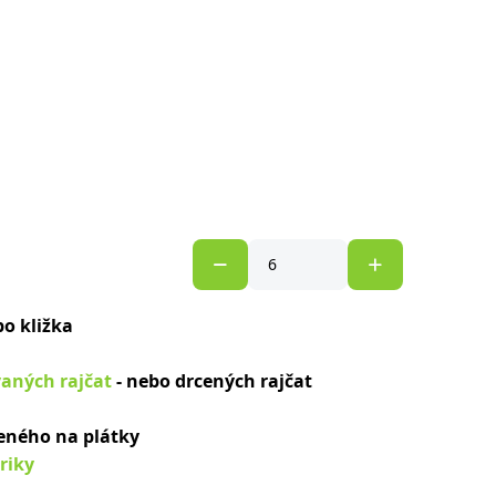
bo kližka
aných rajčat
- nebo drcených rajčat
eného na plátky
riky