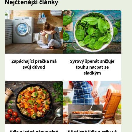
Nejčtenější články
Zapáchající pračka má
Syrový špenát snižuje
svůj důvod
touhu nacpat se
sladkým
Jídlo z jedné pánve plné
Připálené jídlo z grilu už