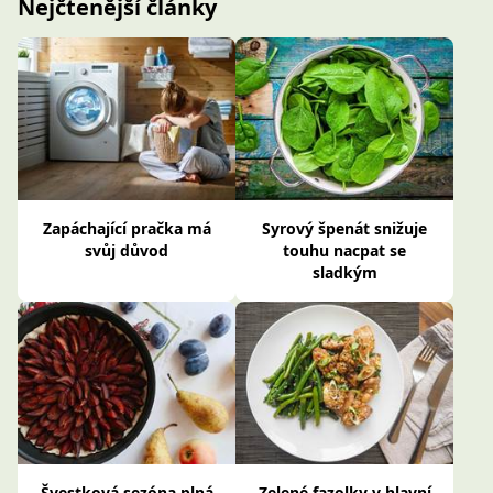
Nejčtenější články
Zapáchající pračka má
Syrový špenát snižuje
svůj důvod
touhu nacpat se
sladkým
Švestková sezóna plná
Zelené fazolky v hlavní