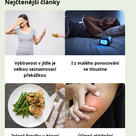
Nejčtenější články
Vybíravost v jídle je
I z malého ponocování
velkou seznamovací
se tloustne
překážkou
Zelené fazolky v hlavní
Účinné zklidnění