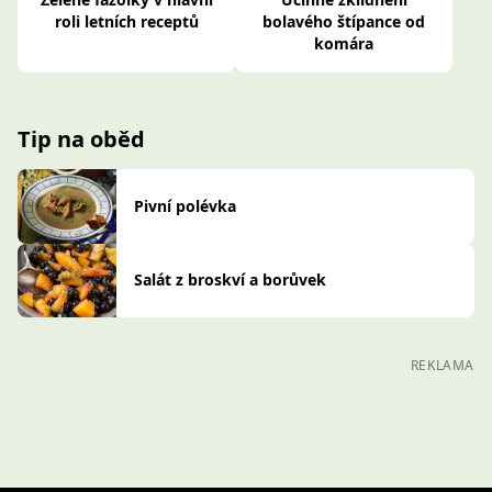
roli letních receptů
bolavého štípance od
komára
Tip na oběd
Pivní polévka
Salát z broskví a borůvek
REKLAMA