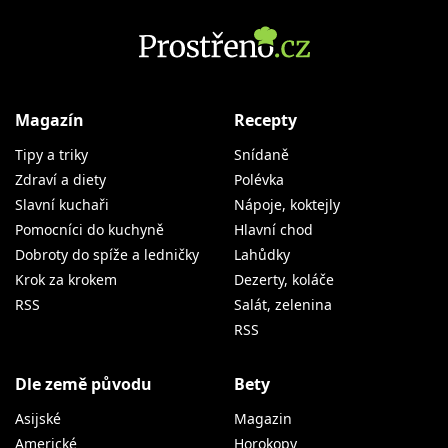
Magazín
Recepty
Tipy a triky
Snídaně
Zdraví a diety
Polévka
Slavní kuchaři
Nápoje, koktejly
Pomocníci do kuchyně
Hlavní chod
Dobroty do spíže a ledničky
Lahůdky
Krok za krokem
Dezerty, koláče
RSS
Salát, zelenina
RSS
Dle země původu
Bety
Asijské
Magazin
Americké
Horokopy