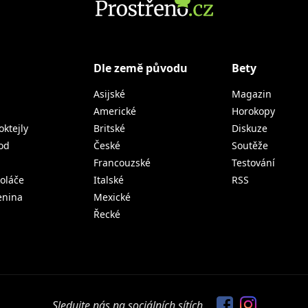
Dle země původu
Bety
Asijské
Magazin
Americké
Horokopy
oktejly
Britské
Diskuze
od
České
Soutěže
Francouzské
Testování
koláče
Italské
RSS
lenina
Mexické
Řecké
Sledujte nás na sociálních sítích