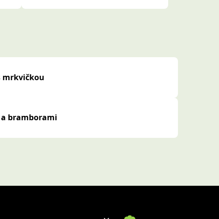
s mrkvičkou
i a bramborami