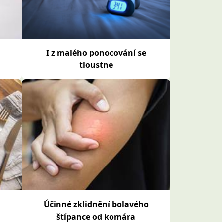
I z malého ponocování se
tloustne
i
Účinné zklidnění bolavého
štípance od komára