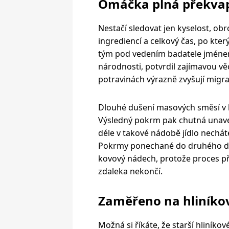
Omáčka plná překva
Nestačí sledovat jen kyselost, obr
ingrediencí a celkový čas, po kt
tým pod vedením badatele jmén
národnosti, potvrdil zajímavou věc
potravinách výrazně zvyšují migr
Dlouhé dušení masových směsí v h
Výsledný pokrm pak chutná unaven
déle v takové nádobě jídlo nechát
Pokrmy ponechané do druhého dne 
kovový nádech, protože proces pře
zdaleka nekončí.
Zaměřeno na hliníkov
Možná si říkáte, že starší hliníko