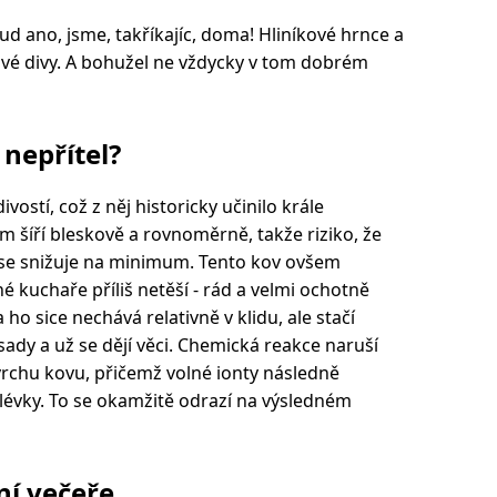
d ano, jsme, takříkajíc, doma! Hliníkové hrnce a
otové divy. A bohužel ne vždycky v tom dobrém
nepřítel?
vostí, což z něj historicky učinilo krále
m šíří bleskově a rovnoměrně, takže riziko, že
, se snižuje na minimum. Tento kov ovšem
é kuchaře příliš netěší - rád a velmi ochotně
ho sice nechává relativně v klidu, ale stačí
sady a už se dějí věci. Chemická reakce naruší
rchu kovu, přičemž volné ionty následně
lévky. To se okamžitě odrazí na výsledném
ní večeře