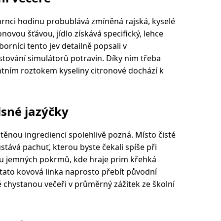
rnci hodinu probublává zmíněná rajská, kyselé
ovou šťávou, jídlo získává specifický, lehce
rníci tento jev detailně popsali v
ování simulátorů potravin. Díky nim třeba
centním roztokem kyseliny citronové dochází k
sné jazýčky
htěnou ingredienci spolehlivě pozná. Místo čisté
ůstává pachuť, kterou byste čekali spíše při
ě u jemných pokrmů, kde hraje prim křehká
tato kovová linka naprosto přebít původní
chystanou večeři v průměrný zážitek ze školní