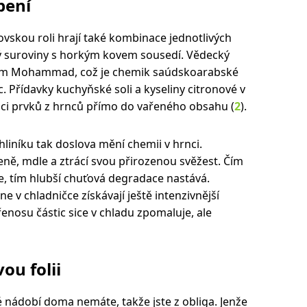
pení
ovskou roli hrají také kombinace jednotlivých
erý suroviny s horkým kovem sousedí. Vědecký
em Mohammad, což je chemik saúdskoarabské
. Přídavky kuchyňské soli a kyseliny citronové v
aci prvků z hrnců přímo do vařeného obsahu (
2
).
liníku tak doslova mění chemii v hrnci.
ě, mdle a ztrácí svou přirozenou svěžest. Čím
e, tím hlubší chuťová degradace nastává.
v chladničce získávají ještě intenzivnější
nosu částic sice v chladu zpomaluje, ale
ou folii
vé nádobí doma nemáte, takže jste z obliga. Jenže