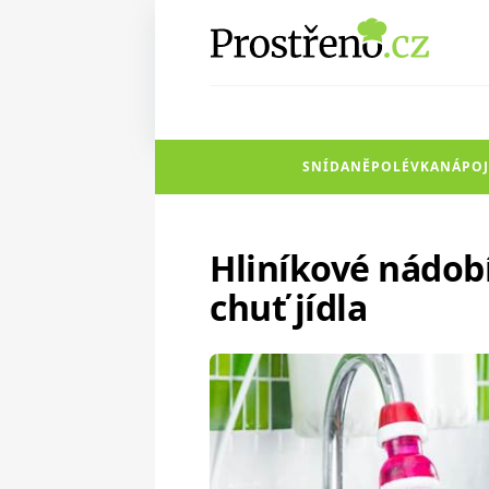
SNÍDANĚ
POLÉVKA
NÁPOJ
Hliníkové nádobí
chuť jídla