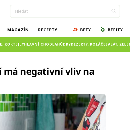
MAGAZÍN
RECEPTY
BETY
BEFITY
E, KOKTEJLY
HLAVNÍ CHOD
LAHŮDKY
DEZERTY, KOLÁČE
SALÁT, ZEL
 má negativní vliv na