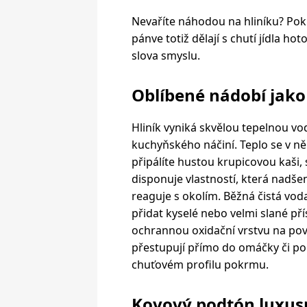
Nevaříte náhodou na hliníku? Poku
pánve totiž dělají s chutí jídla h
slova smyslu.
Oblíbené nádobí jako 
Hliník vyniká skvělou tepelnou vodi
kuchyňského náčiní. Teplo se v ně
připálíte hustou krupicovou kaši
disponuje vlastností, která nadšen
reaguje s okolím. Běžná čistá voda 
přidat kyselé nebo velmi slané pří
ochrannou oxidační vrstvu na pov
přestupují přímo do omáčky či po
chuťovém profilu pokrmu.
Kovový podtón luxus