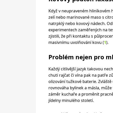
Když v neupraveném hliníkovém h
zelí nebo marinované maso s citron
natrpklý nebo kovový nádech. Odbo
experimentech zaměřených na test
zjistili, že při kontaktu s půlpro
masivnímu uvolňování kovu (
1
).
Problém nejen pro ml
Každý citlivější jazyk takovou nec
chuti rajčat či vína pak na patře z
olizování tužkové baterie. Zvlášt
rovnováha bylinek a másla, může 
záměr kuchaře a proměnit pracně 
jídelny minulého století.