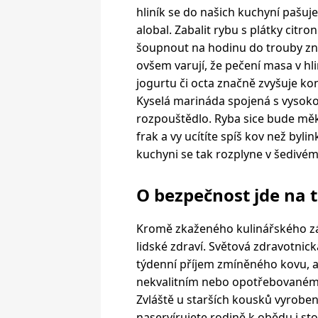
hliník se do našich kuchyní pašu
alobal. Zabalit rybu s plátky citro
šoupnout na hodinu do trouby zní
ovšem varují, že pečení masa v hli
jogurtu či octa značně zvyšuje k
Kyselá marináda spojená s vysoko
rozpouštědlo. Ryba sice bude měk
frak a vy ucítíte spíš kov než by
kuchyni se tak rozplyne v šedivé
O bezpečnost jde na t
Kromě zkaženého kulinářského záži
lidské zdraví. Světová zdravotnic
týdenní příjem zmíněného kovu, al
nekvalitním nebo opotřebovaném 
Zvláště u starších kousků vyroben
naservírujete rodině k obědu i sto