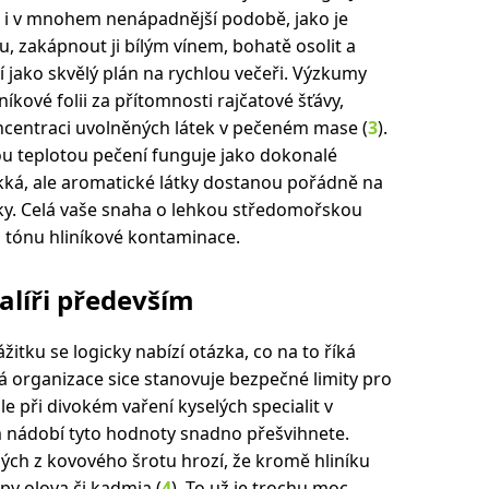
je i v mnohem nenápadnější podobě, jako je
nu, zakápnout ji bílým vínem, bohatě osolit a
 jako skvělý plán na rychlou večeři. Výzkumy
níkové folii za přítomnosti rajčatové šťávy,
oncentraci uvolněných látek v pečeném mase (
3
).
u teplotou pečení funguje jako dokonalé
ká, ale aromatické látky dostanou pořádně na
linky. Celá vaše snaha o lehkou středomořskou
m tónu hliníkové kontaminace.
alíři především
tku se logicky nabízí otázka, co na to říká
ká organizace sice stanovuje bezpečné limity pro
e při divokém vaření kyselých specialit v
nádobí tyto hodnoty snadno přešvihnete.
ých z kovového šrotu hrozí, že kromě hliníku
py olova či kadmia (
4
). To už je trochu moc