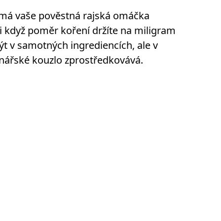
č má vaše pověstná rajská omáčka
i když poměr koření držíte na miligram
 v samotných ingrediencích, ale v
inářské kouzlo zprostředkovává.