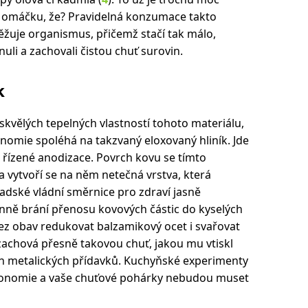
 omáčku, že? Pravidelná konzumace takto
žuje organismus, přičemž stačí tak málo,
uli a zachovali čistou chuť surovin.
k
a skvělých tepelných vlastností tohoto materiálu,
nomie spoléhá na takzvaný eloxovaný hliník. Jde
 řízené anodizace. Povrch kovu se tímto
 vytvoří se na něm netečná vrstva, která
nadské vládní směrnice pro zdraví jasně
inně brání přenosu kovových částic do kyselých
ez obav redukovat balzamikový ocet i svařovat
 zachová přesně takovou chuť, jakou mu vtiskl
h metalických přídavků. Kuchyňské experimenty
tronomie a vaše chuťové pohárky nebudou muset