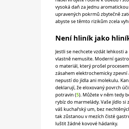
vysoká daň za jednu aromatickou
upravených pokrmů zbytečně zatě
abyste se těmto rizikům zcela vyhn
Není hliník jako hliní
Jestli se nechcete vzdát lehkosti 
vlastně nemusíte. Moderní gastro
o materiál, který prošel procesem
zásahem elektrochemicky zpevní a
nepustí do jídla ani molekulu. Ka
deklarují, že eloxovaný povrch úč
potravin (
5
). Můžete v něm tedy b
rybíz do marmelády. Vaše jídlo si
váš kuchařský um, bez nechtěnýc
tak zůstanou v mezích čisté gas
luštit žádné kovové hádanky.