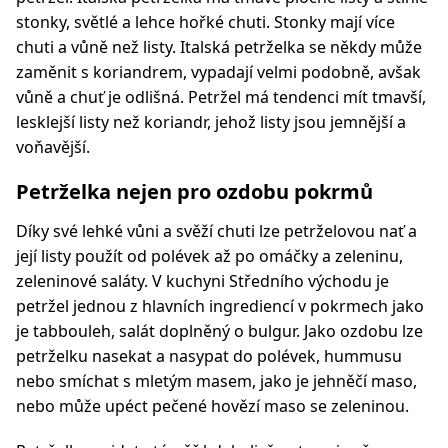
stonky, světlé a lehce hořké chuti. Stonky mají více
chuti a vůně než listy. Italská petrželka se někdy může
zaměnit s koriandrem, vypadají velmi podobně, avšak
vůně a chuť je odlišná. Petržel má tendenci mít tmavší,
lesklejší listy než koriandr, jehož listy jsou jemnější a
voňavější.
Petrželka nejen pro ozdobu pokrmů
Díky své lehké vůni a svěží chuti lze petrželovou nať a
její listy použít od polévek až po omáčky a zeleninu,
zeleninové saláty. V kuchyni Středního východu je
petržel jednou z hlavních ingrediencí v pokrmech jako
je tabbouleh, salát doplněný o bulgur. Jako ozdobu lze
petrželku nasekat a nasypat do polévek, hummusu
nebo smíchat s mletým masem, jako je jehněčí maso,
nebo může upéct pečené hovězí maso se zeleninou.