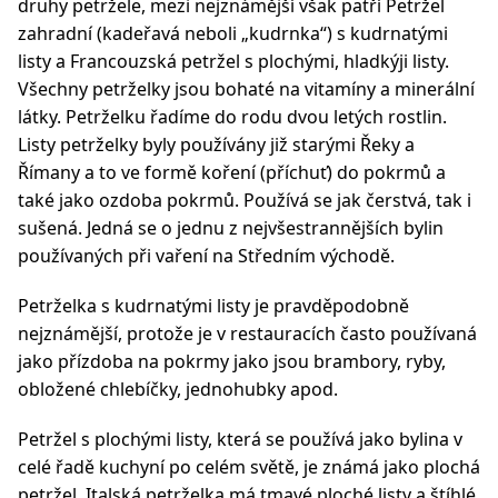
druhy petržele, mezi nejznámější však patří Petržel
zahradní (kadeřavá neboli „kudrnka“) s kudrnatými
listy a Francouzská petržel s plochými, hladkýji listy.
Všechny petrželky jsou bohaté na vitamíny a minerální
látky. Petrželku řadíme do rodu dvou letých rostlin.
Listy petrželky byly používány již starými Řeky a
Římany a to ve formě koření (příchuť) do pokrmů a
také jako ozdoba pokrmů. Používá se jak čerstvá, tak i
sušená. Jedná se o jednu z nejvšestrannějších bylin
používaných při vaření na Středním východě.
Petrželka s kudrnatými listy je pravděpodobně
nejznámější, protože je v restauracích často používaná
jako přízdoba na pokrmy jako jsou brambory, ryby,
obložené chlebíčky, jednohubky apod.
Petržel s plochými listy, která se používá jako bylina v
celé řadě kuchyní po celém světě, je známá jako plochá
petržel. Italská petrželka má tmavé ploché listy a štíhlé