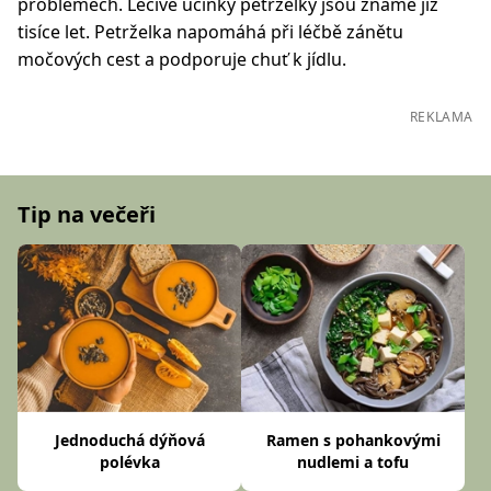
problémech. Léčivé účinky petrželky jsou známé již
tisíce let. Petrželka napomáhá při léčbě zánětu
močových cest a podporuje chuť k jídlu.
REKLAMA
Tip na večeři
Jednoduchá dýňová
Ramen s pohankovými
polévka
nudlemi a tofu