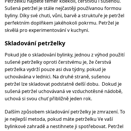
Petrželku najdete téměř kdekoli, čerstvou i sušenou.
Sušená petržel je stále nejčastěji používanou formou
byliny. Díky své chuti, vůni, barvě a struktuře je petržel
perfektním doplňkem jakéhokoli pokrmu. Petržel je
skvělá pro experimentování v kuchyni.
Skladování petrželky
Pokud jde o skladování bylinky, jednou z výhod použití
sušené petrželky oproti čerstvému ​​je, že čerstvá
petrželka vydrží pouze asi dva týdny, pokud je
uchovávána v lednici. Na druhé straně, sušenou
petržel lze skladovat podstatně delší dobu. Dokud je
sušená petržel uchovávaná ve vzduchotěsné nádobě,
uchová si svou chuť přibližně jeden rok.
Dalším způsobem skladování petrželky je zmrazení. To
je nejlepší metoda, pokud máte petrželku Ve vaší
bylinkové zahradě a nestihnete ji spotřebovat. Petržel