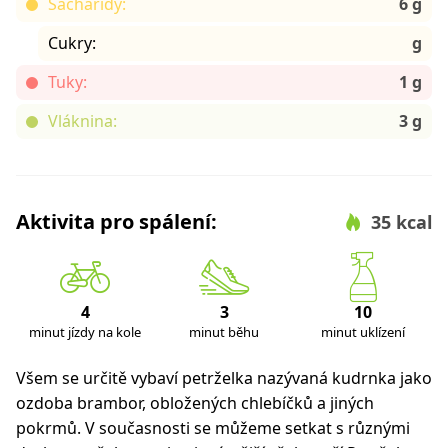
Sacharidy:
6 g
Cukry:
g
Tuky:
1 g
Vláknina:
3 g
Aktivita pro spálení:
35 kcal
4
3
10
minut jízdy na kole
minut běhu
minut uklízení
Všem se určitě vybaví petrželka nazývaná kudrnka jako
ozdoba brambor, obložených chlebíčků a jiných
pokrmů. V současnosti se můžeme setkat s různými