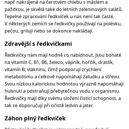
např. nakrájené na čerstvém chlebu s máslem a
pažitkou, je skvělá také do letních zeleninových salátů.
Tepelné zpracování ředkviček u nás není tak časté.
V některých zemích se ředkvičky používají na polévku,
pečou, grilují nebo se dokonce nakládají.
Zdravější s ředkvičkami
Ředkvičky nám mají hodně co nabídnout. Jsou bohaté
na vitamín C, B1, B6, železo, vápník, hořčík, draslík,
vitamín B, vlákninu, čímž podporují zrychlení
metabolismu a celkově napomáhají žaludku a střevu.
Svou nízkou kalorickou hodnotou výrazně napomáhají
hubnutí a odstraňují přebytečnou vodu v organismu.
Ředkvičky mají díky svému složení čistící schopnost, a
tak se doporučují při očistě ledvin a jater.
Záhon plný ředkviček