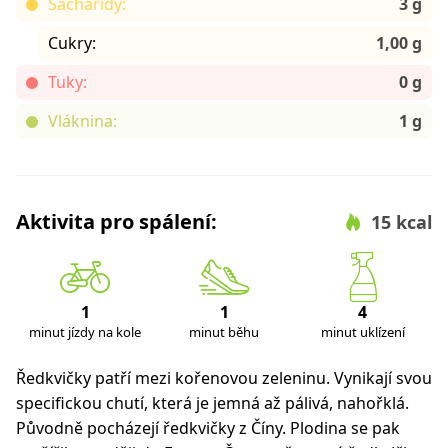
Sacharidy:
3 g
Cukry:
1,00 g
Tuky:
0 g
Vláknina:
1 g
Aktivita pro spálení:
15 kcal
1
1
4
minut jízdy na kole
minut běhu
minut uklízení
Ředkvičky patří mezi kořenovou zeleninu. Vynikají svou
specifickou chutí, která je jemná až pálivá, nahořklá.
Původně pocházejí ředkvičky z Číny. Plodina se pak