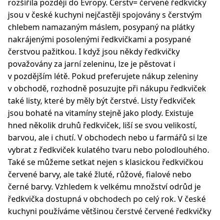
rozšířila později do Evropy. Čerstv= červené ředkvičky
jsou v české kuchyni nejčastěji spojovány s čerstvým
chlebem namazaným máslem, posypaný na plátky
nakrájenými posolenými ředkvičkami a posypané
čerstvou pažitkou. I když jsou někdy ředkvičky
považovány za jarní zeleninu, lze je pěstovat i
v pozdějším létě. Pokud preferujete nákup zeleniny
v obchodě, rozhodně posuzujte při nákupu ředkviček
také listy, které by měly být čerstvé. Listy ředkviček
jsou bohaté na vitamíny stejně jako plody. Existuje
hned několik druhů ředkviček, liší se svou velikostí,
barvou, ale i chutí. V obchodech nebo u farmářů si lze
vybrat z ředkviček kulatého tvaru nebo polodlouhého.
Také se můžeme setkat nejen s klasickou ředkvičkou
červené barvy, ale také žluté, růžové, fialové nebo
černé barvy. Vzhledem k velkému množství odrůd je
ředkvička dostupná v obchodech po celý rok. V české
kuchyni používáme většinou čerstvé červené ředkvičky