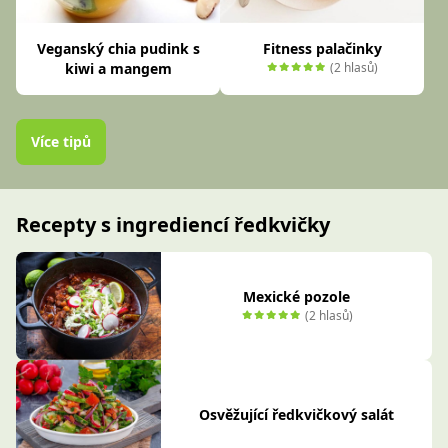
Veganský chia pudink s
Fitness palačinky
kiwi a mangem
(2 hlasů)
Více tipů
Recepty s ingrediencí ředkvičky
Mexické pozole
(2 hlasů)
Osvěžující ředkvičkový salát