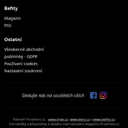
Befity
Magazin
RSS
Ostatní
Všeobecné obchodní
podmínky - GDPR
Používaní cookies
Nastavení soukromí
Sledujte nás na sociálních sítích
Partneři Prostřeno.cz -
www.tryin.cz
,
www.bety.cz
a
www.befity.cz
Své náměty a připomínky k obsahu internetového magazínu Prostřeno.cz