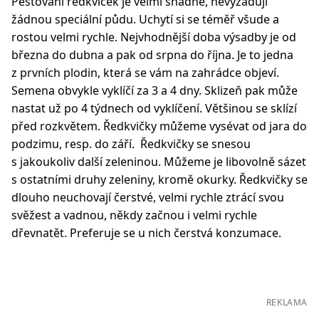
Pěstování ředkviček je velmi snadné, nevyžadují
žádnou speciální půdu. Uchytí si se téměř všude a
rostou velmi rychle. Nejvhodnější doba výsadby je od
března do dubna a pak od srpna do října. Je to jedna
z prvních plodin, která se vám na zahrádce objeví.
Semena obvykle vyklíčí za 3 a 4 dny. Sklizeň pak může
nastat už po 4 týdnech od vyklíčení. Většinou se sklízí
před rozkvětem. Ředkvičky můžeme vysévat od jara do
podzimu, resp. do září. Ředkvičky se snesou
s jakoukoliv další zeleninou. Můžeme je libovolně sázet
s ostatními druhy zeleniny, kromě okurky. Ředkvičky se
dlouho neuchovají čerstvé, velmi rychle ztrácí svou
svěžest a vadnou, někdy začnou i velmi rychle
dřevnatět. Preferuje se u nich čerstvá konzumace.
REKLAMA